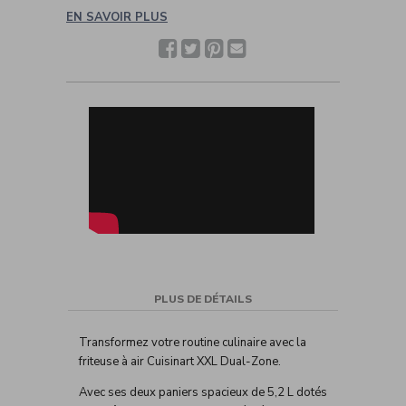
EN SAVOIR PLUS
Facebook
Twitter
Pinterest
Partager
avec
un(e)
ami(e)
PLUS DE DÉTAILS
Transformez votre routine culinaire avec la
friteuse à air Cuisinart XXL Dual-Zone.
Avec ses deux paniers spacieux de 5,2 L dotés