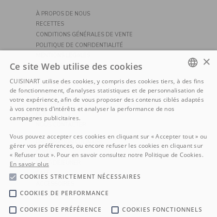
À PROPOS DE NOUS
RECETTES
CONDITIONS GÉNÉRALES DE VENTE
POLITIQUE DE CONFIDENTIALITÉ
MENTIONS LÉGALES
×
Ce site Web utilise des cookies
POLITIQUE DE COOKIE
CUISINART utilise des cookies, y compris des cookies tiers, à des fins
SERVICE CONSOMMATEURS
DUTCH
de fonctionnement, d’analyses statistiques et de personnalisation de
LIVRAISON
votre expérience, afin de vous proposer des contenus ciblés adaptés
RETOURS
FRENCH
à vos centres d’intérêts et analyser la performance de nos
FAQ
campagnes publicitaires.
NOUS CONTACTER
Vous pouvez accepter ces cookies en cliquant sur « Accepter tout » ou
PRÉPARATION CULINAIRE
gérer vos préférences, ou encore refuser les cookies en cliquant sur
CUISSON
« Refuser tout ». Pour en savoir consultez notre Politique de Cookies.
PETIT-DÉJEUNER
En savoir plus
CAFÉ
COOKIES STRICTEMENT NÉCESSAIRES
ACCESSOIRES
COOKIES DE PERFORMANCE
OUTDOORS
COOKIES DE PRÉFÉRENCE
COOKIES FONCTIONNELS