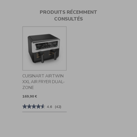
PRODUITS RÉCEMMENT
CONSULTÉS
CUISINART AIRTWIN
XXL AIR FRYER DUAL-
ZONE
169,90 €
★★★★★
★★★★★
4.6
(42)
4.6
sur
5
étoiles.
Lire
les
avis