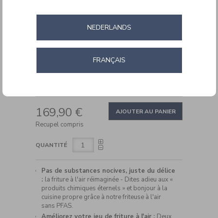
Air
Fryer
Dual-
NEDERLANDS
Zone
FRANÇAIS
DETAILS
https://www.cuisinartbelgium.be/fr/fr/cuisinart-
Ref.
AFD10XSSE
airtwin-
ADD
xxl-
PRODUCT
169,90 €
air-
TO
AJOUTER AU PANIER
ACTIONS
fryer-
CART
Recupel compris
dual-
OPTIONS
zone-
AFD10XSSE.html
QUANTITÉ
Pas de substances nocives, juste du délice
:
la friture à l'air réimaginée - Dites adieu aux «
produits chimiques éternels » et bonjour à la
cuisine propre grâce à notre friteuse à l'air
sans PFAS.
Améliorez votre jeu de friture à l'air :
Deux