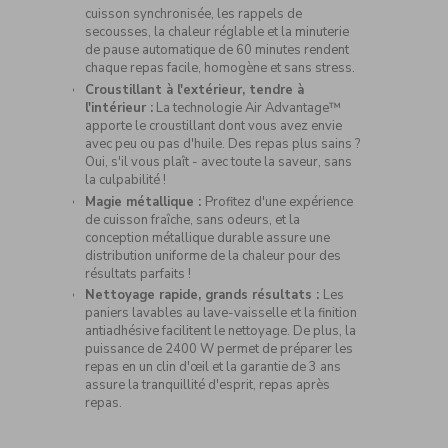
cuisson synchronisée, les rappels de
secousses, la chaleur réglable et la minuterie
de pause automatique de 60 minutes rendent
chaque repas facile, homogène et sans stress.
Croustillant à l'extérieur, tendre à
l'intérieur :
La technologie Air Advantage™
apporte le croustillant dont vous avez envie
avec peu ou pas d'huile. Des repas plus sains ?
Oui, s'il vous plaît - avec toute la saveur, sans
la culpabilité !
Magie métallique :
Profitez d'une expérience
de cuisson fraîche, sans odeurs, et la
conception métallique durable assure une
distribution uniforme de la chaleur pour des
résultats parfaits !
Nettoyage rapide, grands résultats :
Les
paniers lavables au lave-vaisselle et la finition
antiadhésive facilitent le nettoyage. De plus, la
puissance de 2400 W permet de préparer les
repas en un clin d'œil et la garantie de 3 ans
assure la tranquillité d'esprit, repas après
repas.