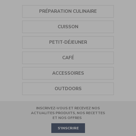
sur
Cuisinart
PRÉPARATION CULINAIRE
AirTwin
XXL
Air
ASSAISONNEMENT
Fryer
CUISSON
Dual-
Zone
SORBETIÈRE
GRILL
PETIT-DÉJEUNER
MIXEUR PLONGEANT
PLANCHA
BOUILLOIRE
CAFÉ
MINI HÂCHOIR
CUISEUR VAPEUR
GRILLE-PAIN
BROYEUR À CAFÉ
ROBOT MULTIFONCTION
ACCESSOIRES
CUISEUR À CÉRÉALES
PRESSE-AGRUMES
BLENDER
TIRE-BOUCHON
AIR FRYER
OUTDOORS
CAFETIÈRE FILTRE
BATTEUR
SALIÈRES-POIVRIÈRES
COOKING
INSCRIVEZ-VOUS ET RECEVEZ NOS
ROBOT PÂTISSIER
CASSEROLES ET POÊLES
MINI OVEN
ACTUALITES PRODUITS, NOS RECETTES
ET NOS OFFRES
PIZZA
S'INSCRIRE