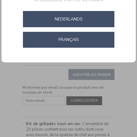
d'outils
de
gril
de
NEDERLANDS
luxe
en
acier
inoxydable
FRANÇAIS
de
20
pièces
DETAILS
https://www.cuisinartbelgium.be/fr/fr/cuisinart-
Ref.
CGS5020EU
ensemble-
ADD
d%27outils-
PRODUCT
de-
TO
AJOUTER AU PANIER
ACTIONS
gril-
CART
de-
M'informer par email lorsque le produit sera de
OPTIONS
luxe-
nouveau en stock.
en-
acier-
inoxydable-
de-
20-
pieces-
CGS5020EU.html
Kit de grillades tout-en-un:
L'ensemble de
20 pièces contient tous les outils dont vous
avez besoin, de la spatule de chef aux pinces à