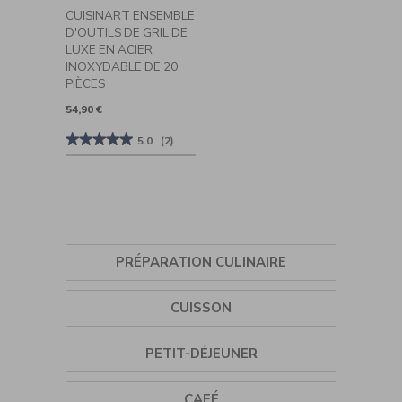
CUISINART ENSEMBLE
D'OUTILS DE GRIL DE
LUXE EN ACIER
INOXYDABLE DE 20
PIÈCES
54,90 €
★★★★★
★★★★★
5.0
(2)
5
sur
5
étoiles.
Lire
les
avis
sur
Cuisinart
PRÉPARATION CULINAIRE
Ensemble
d'outils
de
ASSAISONNEMENT
gril
CUISSON
de
luxe
en
SORBETIÈRE
GRILL
acier
PETIT-DÉJEUNER
inoxydable
de
MIXEUR PLONGEANT
PLANCHA
20
BOUILLOIRE
pièces
CAFÉ