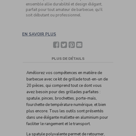
ensemble allie durabilité et design élégant,
parfait pour tout amateur de barbecue, qu'il
soit débutant ou professionnel.
EN SAVOIR PLUS
Facebook
Twitter
Pinterest
Partager
avec
un(e)
ami(e)
PLUS DE DÉTAILS
Améliorez vos compétences en matière de
barbecue avec ce kit de grillade tout-en-un de
20 pièces, qui comprend tout ce dont vous
avez besoin pour des grillades parfaites :
spatule, pinces, brochettes, porte-maïs,
fourchette de température numérique, et bien
plus encore. Tous les outils sont présentés
dans une élégante mallette en aluminium pour
faciliter le rangement et le transport.
La spatule polyvalente permet de retourner,