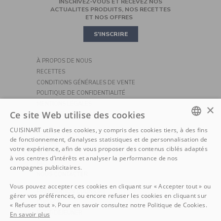
INSCRIVEZ-VOUS ET RECEVEZ NOS
ROBOT PÂTISSIER
CASSEROLES ET POÊLES
MINI OVEN
ACTUALITES PRODUITS, NOS RECETTES
ET NOS OFFRES
PIZZA
S'INSCRIRE
À PROPOS DE NOUS
RECETTES
CONDITIONS GÉNÉRALES DE VENTE
POLITIQUE DE CONFIDENTIALITÉ
MENTIONS LÉGALES
×
Ce site Web utilise des cookies
POLITIQUE DE COOKIE
CUISINART utilise des cookies, y compris des cookies tiers, à des fins
SERVICE CONSOMMATEURS
DUTCH
de fonctionnement, d’analyses statistiques et de personnalisation de
LIVRAISON
votre expérience, afin de vous proposer des contenus ciblés adaptés
RETOURS
FRENCH
à vos centres d’intérêts et analyser la performance de nos
FAQ
campagnes publicitaires.
NOUS CONTACTER
Vous pouvez accepter ces cookies en cliquant sur « Accepter tout » ou
PRÉPARATION CULINAIRE
gérer vos préférences, ou encore refuser les cookies en cliquant sur
CUISSON
« Refuser tout ». Pour en savoir consultez notre Politique de Cookies.
PETIT-DÉJEUNER
En savoir plus