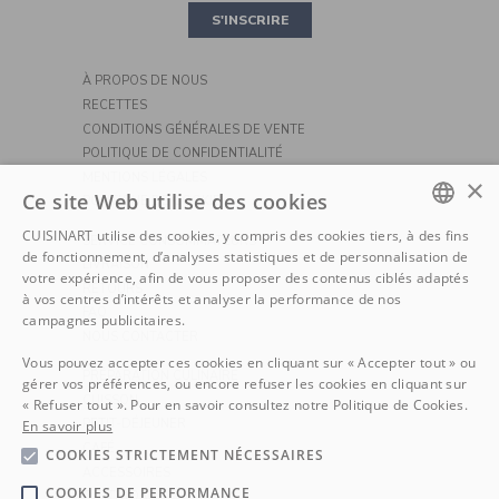
PIZZA
S'INSCRIRE
À PROPOS DE NOUS
RECETTES
CONDITIONS GÉNÉRALES DE VENTE
POLITIQUE DE CONFIDENTIALITÉ
MENTIONS LÉGALES
×
Ce site Web utilise des cookies
POLITIQUE DE COOKIE
CUISINART utilise des cookies, y compris des cookies tiers, à des fins
SERVICE CONSOMMATEURS
DUTCH
de fonctionnement, d’analyses statistiques et de personnalisation de
LIVRAISON
votre expérience, afin de vous proposer des contenus ciblés adaptés
FRENCH
RETOURS
à vos centres d’intérêts et analyser la performance de nos
FAQ
campagnes publicitaires.
NOUS CONTACTER
Vous pouvez accepter ces cookies en cliquant sur « Accepter tout » ou
PRÉPARATION CULINAIRE
gérer vos préférences, ou encore refuser les cookies en cliquant sur
CUISSON
« Refuser tout ». Pour en savoir consultez notre Politique de Cookies.
PETIT-DÉJEUNER
En savoir plus
CAFÉ
COOKIES STRICTEMENT NÉCESSAIRES
ACCESSOIRES
COOKIES DE PERFORMANCE
OUTDOORS