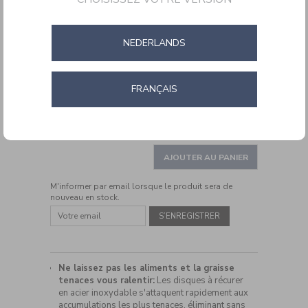
NEDERLANDS
FRANÇAIS
DETAILS
https://www.cuisinartbelgium.be/fr/fr/cuisinart-
Ref.
CCB505EU
power-
ADD
scour-
PRODUCT
brosse-
TO
AJOUTER AU PANIER
ACTIONS
pour-
CART
grillades-
M'informer par email lorsque le produit sera de
OPTIONS
CCB505EU.html
nouveau en stock.
Ne laissez pas les aliments et la graisse
tenaces vous ralentir:
Les disques à récurer
en acier inoxydable s'attaquent rapidement aux
accumulations les plus tenaces, éliminant sans