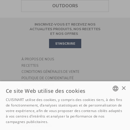
BLENDER
TIRE-BOUCHON
AIR FRYER
OUTDOORS
CAFETIÈRE FILTRE
BATTEUR
SALIÈRES-POIVRIÈRES
COOKING
INSCRIVEZ-VOUS ET RECEVEZ NOS
ROBOT PÂTISSIER
CASSEROLES ET POÊLES
MINI OVEN
ACTUALITES PRODUITS, NOS RECETTES
ET NOS OFFRES
PIZZA
S'INSCRIRE
À PROPOS DE NOUS
RECETTES
CONDITIONS GÉNÉRALES DE VENTE
POLITIQUE DE CONFIDENTIALITÉ
MENTIONS LÉGALES
×
Ce site Web utilise des cookies
POLITIQUE DE COOKIE
CUISINART utilise des cookies, y compris des cookies tiers, à des fins
SERVICE CONSOMMATEURS
DUTCH
de fonctionnement, d’analyses statistiques et de personnalisation de
LIVRAISON
votre expérience, afin de vous proposer des contenus ciblés adaptés
FRENCH
RETOURS
à vos centres d’intérêts et analyser la performance de nos
FAQ
campagnes publicitaires.
NOUS CONTACTER