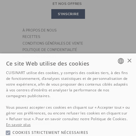
ET NOS OFFRES
PIZZA
S'INSCRIRE
À PROPOS DE NOUS
RECETTES
CONDITIONS GÉNÉRALES DE VENTE
POLITIQUE DE CONFIDENTIALITÉ
MENTIONS LÉGALES
×
Ce site Web utilise des cookies
POLITIQUE DE COOKIE
CUISINART utilise des cookies, y compris des cookies tiers, à des fins
SERVICE CONSOMMATEURS
DUTCH
de fonctionnement, d’analyses statistiques et de personnalisation de
LIVRAISON
votre expérience, afin de vous proposer des contenus ciblés adaptés
RETOURS
FRENCH
à vos centres d’intérêts et analyser la performance de nos
FAQ
campagnes publicitaires.
NOUS CONTACTER
Vous pouvez accepter ces cookies en cliquant sur « Accepter tout » ou
PRÉPARATION CULINAIRE
gérer vos préférences, ou encore refuser les cookies en cliquant sur
CUISSON
« Refuser tout ». Pour en savoir consultez notre Politique de Cookies.
PETIT-DÉJEUNER
En savoir plus
CAFÉ
COOKIES STRICTEMENT NÉCESSAIRES