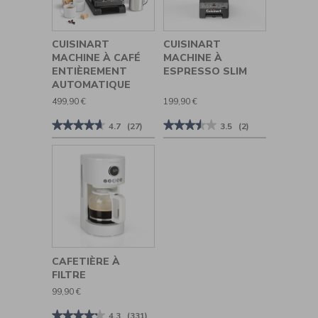
Espresso
Café
Moudre,
Tasser
et
CUISINART
CUISINART
Infuser
MACHINE À CAFÉ
MACHINE À
ENTIÈREMENT
ESPRESSO SLIM
AUTOMATIQUE
499,90 €
199,90 €
★★★★★
★★★★★
★★★★★
★★★★★
4.7
(27)
3.5
(2)
4.7
3.5
sur
sur
5
5
étoiles.
étoiles.
Lire
Lire
les
les
avis
avis
sur
sur
Cuisinart
Cuisinart
Machine
Machine
à
à
Café
Espresso
Entièrement
Slim
Automatique
CAFETIÈRE À
FILTRE
99,90 €
★★★★★
★★★★★
4.3
(331)