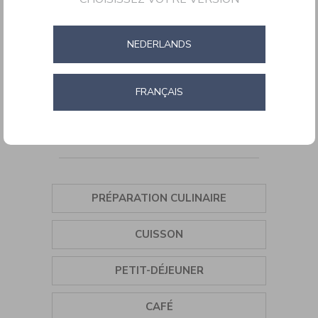
STYLE COLLECTION
CORDLESS
NEDERLANDS
PRÉPARATION CULINAIRE
CUISSON
PETIT-DÉJEUNER
FRANÇAIS
CAFÉ
ACCESSOIRES
OUTDOORS
PRÉPARATION CULINAIRE
ASSAISONNEMENT
CUISSON
SORBETIÈRE
GRILL
PETIT-DÉJEUNER
MIXEUR PLONGEANT
PLANCHA
BOUILLOIRE
CAFÉ
MINI HÂCHOIR