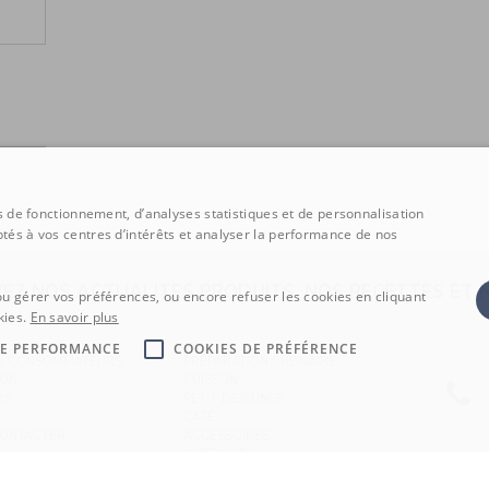
ns de fonctionnement, d’analyses statistiques et de personnalisation
tés à vos centres d’intérêts et analyser la performance de nos
VEZ NOS ACTUALITES PRODUITS, NOS RECETTES ET
ou gérer vos préférences, ou encore refuser les cookies en cliquant
kies.
En savoir plus
DE PERFORMANCE
COOKIES DE PRÉFÉRENCE
CE CONSOMMATEURS
PRÉPARATION CULINAIRE
SON
CUISSON
RS
PETIT-DÉJEUNER
CAFÉ
CONTACTER
ACCESSOIRES
OUTDOORS