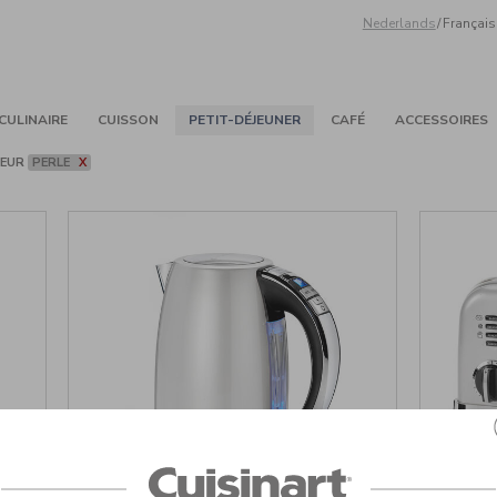
Nederlands
/
Français
CULINAIRE
CUISSON
PETIT-DÉJEUNER
CAFÉ
ACCESSOIRES
LEUR
PERLE
X