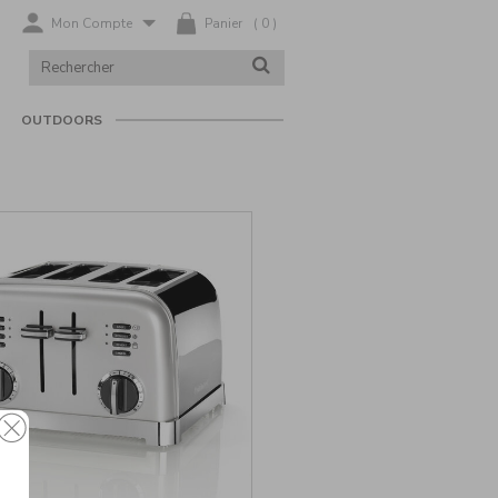
Mon Compte
Panier
(
0
)
RECHERCHER
RECHERCHER
DANS
LE
CATALOGUE
OUTDOORS