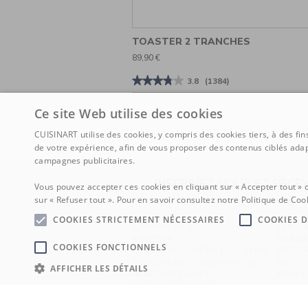
TOASTER 2 TRANCHES
89,90 €
★★★★★
★★★★★
3.8
(1384)
3.8
sur
Ce site Web utilise des cookies
5
étoiles.
Lire
CUISINART utilise des cookies, y compris des cookies tiers, à des fi
les
de votre expérience, afin de vous proposer des contenus ciblés adap
avis
sur
campagnes publicitaires.
Toaster
2
INSCRIVEZ-VOUS ET RECE
Tranches
Vous pouvez accepter ces cookies en cliquant sur « Accepter tout » 
sur « Refuser tout ». Pour en savoir consultez notre Politique de Coo
COOKIES STRICTEMENT NÉCESSAIRES
COOKIES 
À PROPOS DE NOUS
SERVI
RECETTES
LIVRAI
COOKIES FONCTIONNELS
CONDITIONS GÉNÉRALES DE VENTE
RETOU
POLITIQUE DE CONFIDENTIALITÉ
FAQ
AFFICHER LES DÉTAILS
MENTIONS LÉGALES
NOUS 
POLITIQUE DE COOKIE