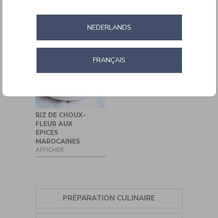
SALADE DE
AUBERGINES
Produit
QUINOA ET
BABA
Robot Multifonction
PATATE DOUCE
GANOUSH
AFFICHER
AFFICHER
NEDERLANDS
Steamers
FRANÇAIS
RIZ DE CHOUX-
FLEUR AUX
EPICES
MAROCAINES
AFFICHER
PRÉPARATION CULINAIRE
ASSAISONNEMENT