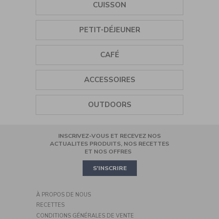
CUISSON
SORBETIÈRE
GRILL
PETIT-DÉJEUNER
MIXEUR PLONGEANT
PLANCHA
BOUILLOIRE
CAFÉ
MINI HÂCHOIR
CUISEUR VAPEUR
GRILLE-PAIN
BROYEUR À CAFÉ
ROBOT MULTIFONCTION
ACCESSOIRES
CUISEUR À CÉRÉALES
PRESSE-AGRUMES
BLENDER
TIRE-BOUCHON
AIR FRYER
OUTDOORS
CAFETIÈRE FILTRE
BATTEUR
SALIÈRES-POIVRIÈRES
COOKING
INSCRIVEZ-VOUS ET RECEVEZ NOS
ROBOT PÂTISSIER
CASSEROLES ET POÊLES
MINI OVEN
ACTUALITES PRODUITS, NOS RECETTES
ET NOS OFFRES
PIZZA
S'INSCRIRE
À PROPOS DE NOUS
RECETTES
CONDITIONS GÉNÉRALES DE VENTE