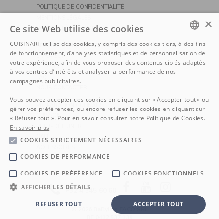
POLITIQUE DE CONFIDENTIALITÉ
MENTIONS LÉGALES
×
Ce site Web utilise des cookies
POLITIQUE DE COOKIE
CUISINART utilise des cookies, y compris des cookies tiers, à des fins
SERVICE CONSOMMATEURS
DUTCH
de fonctionnement, d’analyses statistiques et de personnalisation de
LIVRAISON
votre expérience, afin de vous proposer des contenus ciblés adaptés
RETOURS
FRENCH
à vos centres d’intérêts et analyser la performance de nos
FAQ
campagnes publicitaires.
NOUS CONTACTER
Vous pouvez accepter ces cookies en cliquant sur « Accepter tout » ou
PRÉPARATION CULINAIRE
gérer vos préférences, ou encore refuser les cookies en cliquant sur
CUISSON
« Refuser tout ». Pour en savoir consultez notre Politique de Cookies.
PETIT-DÉJEUNER
En savoir plus
CAFÉ
COOKIES STRICTEMENT NÉCESSAIRES
ACCESSOIRES
COOKIES DE PERFORMANCE
OUTDOORS
COOKIES DE PRÉFÉRENCE
COOKIES FONCTIONNELS
Facebook
YouTube
Instagram
AFFICHER LES DÉTAILS
+32 4 345 60 60
REFUSER TOUT
ACCEPTER TOUT
©
2026 BaByliss FACO SRL
BE 0412.537.139