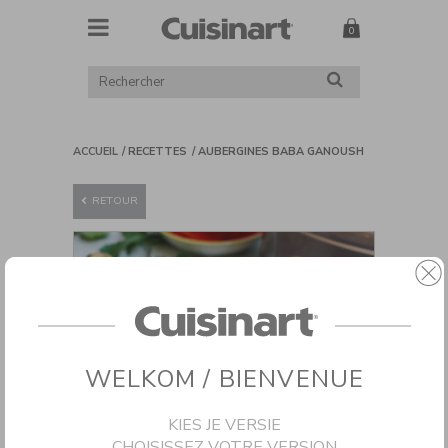
MENU
Cuisinart
RECHERCHER
RECHERCHER
DANS
LE
CATALOGUE
ACCUEIL
RECETTES
AUBERGINES BABA GANOUSH
RETOUR
WELKOM / BIENVENUE
KIES JE VERSIE
CHOISISSEZ VOTRE VERSION