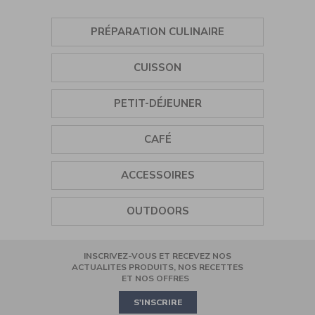
PRÉPARATION CULINAIRE
ASSAISONNEMENT
CUISSON
SORBETIÈRE
GRILL
PETIT-DÉJEUNER
MIXEUR PLONGEANT
PLANCHA
BOUILLOIRE
CAFÉ
MINI HÂCHOIR
CUISEUR VAPEUR
GRILLE-PAIN
BROYEUR À CAFÉ
ROBOT MULTIFONCTION
ACCESSOIRES
CUISEUR À CÉRÉALES
PRESSE-AGRUMES
BLENDER
TIRE-BOUCHON
AIR FRYER
OUTDOORS
CAFETIÈRE FILTRE
BATTEUR
SALIÈRES-POIVRIÈRES
COOKING
INSCRIVEZ-VOUS ET RECEVEZ NOS
ROBOT PÂTISSIER
CASSEROLES ET POÊLES
MINI OVEN
ACTUALITES PRODUITS, NOS RECETTES
ET NOS OFFRES
PIZZA
S'INSCRIRE