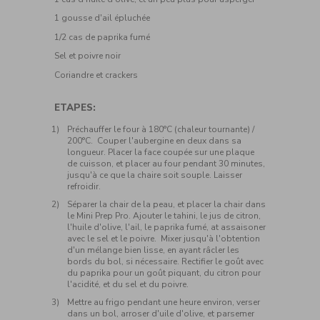
1 gousse d'ail épluchée
1/2 cas de paprika fumé
Sel et poivre noir
Coriandre et crackers
ETAPES:
Préchauffer le four à 180°C (chaleur tournante) /
200°C. Couper l'aubergine en deux dans sa
longueur. Placer la face coupée sur une plaque
de cuisson, et placer au four pendant 30 minutes,
jusqu'à ce que la chaire soit souple. Laisser
refroidir.
Séparer la chair de la peau, et placer la chair dans
le Mini Prep Pro. Ajouter le tahini, le jus de citron,
l'huile d'olive, l'ail, le paprika fumé, at assaisoner
avec le sel et le poivre. Mixer jusqu'à l'obtention
d'un mélange bien lisse, en ayant râcler les
bords du bol, si nécessaire. Rectifier le goût avec
du paprika pour un goût piquant, du citron pour
l'acidité, et du sel et du poivre.
Mettre au frigo pendant une heure environ, verser
dans un bol, arroser d'uile d'olive, et parsemer