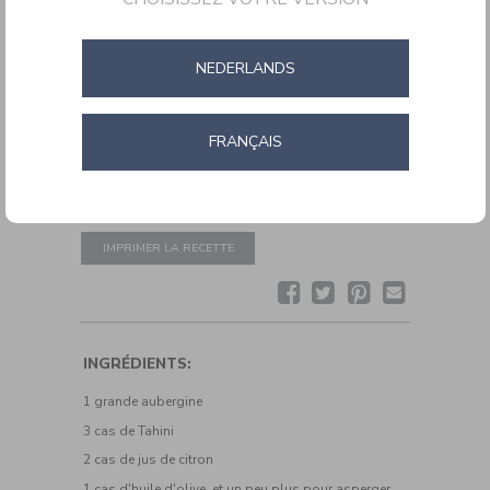
NEDERLANDS
AUBERGINES BABA GANOUSH
FRANÇAIS
Pour servir
Temps de préparation:
Pour 2 personnes
Pour 2 personnes
IMPRIMER LA RECETTE
Facebook
Twitter
Pinterest
Envoyer
la
recette
par
email
INGRÉDIENTS:
1 grande aubergine
3 cas de Tahini
2 cas de jus de citron
1 cas d'huile d'olive, et un peu plus pour asperger