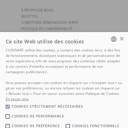
À PROPOS DE NOUS
RECETTES
CONDITIONS GÉNÉRALES DE VENTE
POLITIQUE DE CONFIDENTIALITÉ
MENTIONS LÉGALES
×
Ce site Web utilise des cookies
POLITIQUE DE COOKIE
CUISINART utilise des cookies, y compris des cookies tiers, à des fins
SERVICE CONSOMMATEURS
DUTCH
de fonctionnement, d’analyses statistiques et de personnalisation de
LIVRAISON
votre expérience, afin de vous proposer des contenus ciblés adaptés
RETOURS
FRENCH
à vos centres d’intérêts et analyser la performance de nos
FAQ
campagnes publicitaires.
NOUS CONTACTER
Vous pouvez accepter ces cookies en cliquant sur « Accepter tout » ou
PRÉPARATION CULINAIRE
gérer vos préférences, ou encore refuser les cookies en cliquant sur
CUISSON
« Refuser tout ». Pour en savoir consultez notre Politique de Cookies.
PETIT-DÉJEUNER
En savoir plus
CAFÉ
COOKIES STRICTEMENT NÉCESSAIRES
ACCESSOIRES
COOKIES DE PERFORMANCE
OUTDOORS
COOKIES DE PRÉFÉRENCE
COOKIES FONCTIONNELS