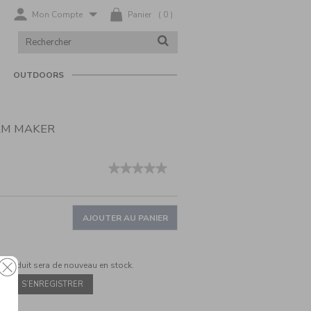
Mon Compte
Panier
(
0
)
RECHERCHER
RECHERCHER
DANS
LE
CATALOGUE
OUTDOORS
EAM MAKER
fr/fr/soft-
★★★★★
★★★★★
Aucune
valeur
de
notation
AJOUTER AU PANIER
pour
Soft
Serve
Ice
 produit sera de nouveau en stock.
Cream
Maker