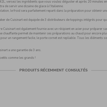
,42L, versez les ingrédients que vous voulez déguster et après 20 minutes e
 de servir une dizaine de glace à l'italienne.
ation, le froid sera parfaitement reparti dans la préparation pour obtenir un
ker de Cuisinart est équipée de 3 distributeurs de toppings intégrés pour q
e Cuisinart est également fournie avec un récipient en acier pour préparer s
ue chauffante permet de maintenir ces préparations au chaud pour encore plus
 pour un rangement facile, le porte cornet est repliable. Tous les éléments so
sinart a une garantie de 3 ans.
 petits comme les grands !
PRODUITS RÉCEMMENT CONSULTÉS