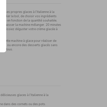
iser ses propres glaces à l'italienne à la
ongeler le bol, de choisir vos ingrédients
cette en fonction de la quantité souhaitée,
t de laisser la machine mélanger. 20 minutes
us puissiez déguster votre crème glacée à
er cette machine à glace pour réaliser de
lacés ou encore des desserts glacés sans
ir à tous.
élicieuses glaces à l'italienne à la
nne dans des cornets ou des pots.