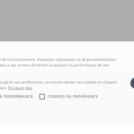
ns de fonctionnement, d’analyses statistiques et de personnalisation
tés à vos centres d’intérêts et analyser la performance de nos
VEZ NOS ACTUALITES PRODUITS, NOS RECETTES ET
ou gérer vos préférences, ou encore refuser les cookies en cliquant
kies.
En savoir plus
DE PERFORMANCE
COOKIES DE PRÉFÉRENCE
CE CONSOMMATEURS
PRÉPARATION CULINAIRE
SON
CUISSON
RS
PETIT-DÉJEUNER
CAFÉ
CONTACTER
ACCESSOIRES
OUTDOORS