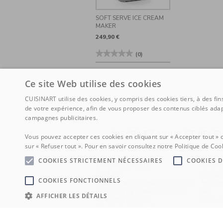
SOFT SERVE ICE CREAM
MAKER
249,90 €
★★★★★
★★★★★
(0)
Aucune
valeur
de
Ce site Web utilise des cookies
notation
pour
Soft
CUISINART utilise des cookies, y compris des cookies tiers, à des fi
Serve
de votre expérience, afin de vous proposer des contenus ciblés adap
Ice
Cream
campagnes publicitaires.
Maker
INSCRIVEZ-VOUS ET RECE
Vous pouvez accepter ces cookies en cliquant sur « Accepter tout » 
sur « Refuser tout ». Pour en savoir consultez notre Politique de Coo
COOKIES STRICTEMENT NÉCESSAIRES
COOKIES 
À PROPOS DE NOUS
SERVI
RECETTES
LIVRAI
COOKIES FONCTIONNELS
CONDITIONS GÉNÉRALES DE VENTE
RETOU
POLITIQUE DE CONFIDENTIALITÉ
FAQ
AFFICHER LES DÉTAILS
MENTIONS LÉGALES
NOUS 
POLITIQUE DE COOKIE