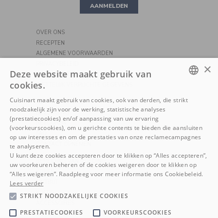
AANMELDEN
PIZZA
OVER ONS
RECEPTEN
ALGEMENE VOORWAARDEN
PRIVACYBELEID
×
Deze website maakt gebruik van
COOKIEBELEID
cookies.
WETTELIJK VERPLICHTE GEGEVENS
DUTCH
Cuisinart maakt gebruik van cookies, ook van derden, die strikt
KLANTENSERVICE
noodzakelijk zijn voor de werking, statistische analyses
FRENCH
BEZORGING
(prestatiecookies) en/of aanpassing van uw ervaring
RETOUREN
(voorkeurscookies), om u gerichte contents te bieden die aansluiten
FAQ
op uw interesses en om de prestaties van onze reclamecampagnes
CONTACT OPNEMEN
te analyseren.
U kunt deze cookies accepteren door te klikken op “Alles accepteren”,
BEREIDING VAN VOEDING
uw voorkeuren beheren of de cookies weigeren door te klikken op
KOKEN
“Alles weigeren”. Raadpleeg voor meer informatie ons Cookiebeleid.
ONTBIJT
Lees verder
KOFFIE
STRIKT NOODZAKELIJKE COOKIES
ACCESSOIRES
PRESTATIECOOKIES
VOORKEURSCOOKIES
OUTDOORS