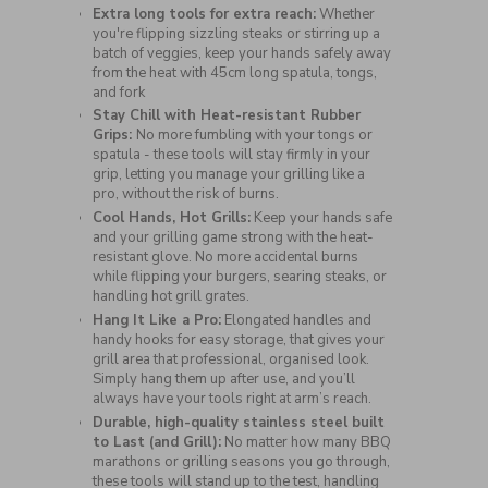
Extra long tools for extra reach:
Whether
you're flipping sizzling steaks or stirring up a
batch of veggies, keep your hands safely away
from the heat with 45cm long spatula, tongs,
and fork
Stay Chill with Heat-resistant Rubber
Grips:
No more fumbling with your tongs or
spatula - these tools will stay firmly in your
grip, letting you manage your grilling like a
pro, without the risk of burns.
Cool Hands, Hot Grills:
Keep your hands safe
and your grilling game strong with the heat-
resistant glove. No more accidental burns
while flipping your burgers, searing steaks, or
handling hot grill grates.
Hang It Like a Pro:
Elongated handles and
handy hooks for easy storage, that gives your
grill area that professional, organised look.
Simply hang them up after use, and you’ll
always have your tools right at arm’s reach.
Durable, high-quality stainless steel built
to Last (and Grill):
No matter how many BBQ
marathons or grilling seasons you go through,
these tools will stand up to the test, handling