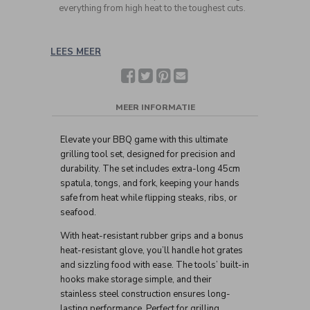
everything from high heat to the toughest cuts.
LEES MEER
Facebook
Twitter
Pinterest
Deel
met
een
vriend(in)
MEER INFORMATIE
Elevate your BBQ game with this ultimate
grilling tool set, designed for precision and
durability. The set includes extra-long 45cm
spatula, tongs, and fork, keeping your hands
safe from heat while flipping steaks, ribs, or
seafood.
With heat-resistant rubber grips and a bonus
heat-resistant glove, you’ll handle hot grates
and sizzling food with ease. The tools’ built-in
hooks make storage simple, and their
stainless steel construction ensures long-
lasting performance. Perfect for grilling