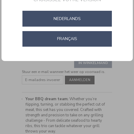
NEDERLANDS
FRANÇAIS
DETAILS
https://www.cuisinartbelgium.be/nl/nl/cuisinart-
CODE:
CGS134BLEU
3-
ADD
piece-
PRODUCT
grilling-
TO
IN WINKELMAND
ACTIONS
tool-
CART
set-
Stuur een e-mail wanneer het weer op voorraad is.
OPTIONS
CGS134BLEU.html
Your BBQ dream team:
Whether you’re
flipping, turning, or stabbing the perfect cut of
meat, this set has you covered. Crafted with
strength and precision to take on any grilling
challenge - From delicate seafood to hearty
ribs, this trio can tackle whatever your grill
throws your way.