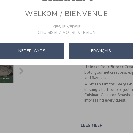
Master the Art of Smash 
with that signature crispy, 
WELKOM / BIENVENUE
Durable Cast Iron Constr
provides consistent, even pr
cooked burgers every single
KIES JE VERSIE
CHOISISSEZ VOTRE VERSION
Golden Crust just like th
edge surface to achieve cr
in a juicy, mouthwatering fla
Cook Anywhere, Anytime
NEDERLANDS
FRANÇAIS
frying pan, this press work
outdoors.
Unleash Your Burger Creat
bold, gourmet creations, ex
and flavours.
A Smash Hit for Every Gri
hosting a barbecue or just c
Cuisinart Cast Iron Smashed
impressing every guest.
LEES MEER