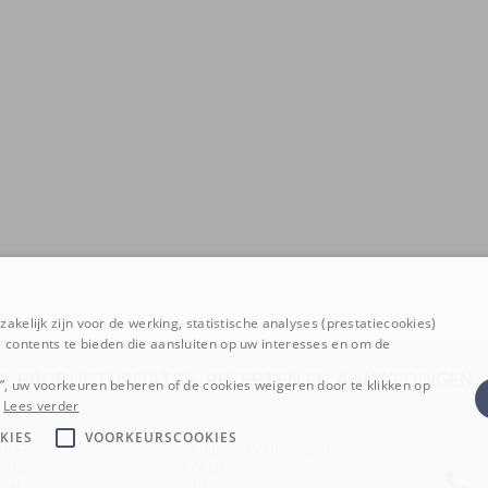
akelijk zijn voor de werking, statistische analyses (prestatiecookies)
 contents te bieden die aansluiten op uw interesses en om de
E PRODUCTUPDATES, RECEPTEN EN AANBIEDINGE
n”, uw voorkeuren beheren of de cookies weigeren door te klikken op
Lees verder
KIES
VOORKEURSCOOKIES
NSERVICE
BEREIDING VAN VOEDING
GING
KOKEN
REN
ONTBIJT