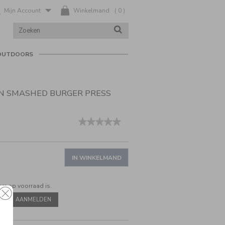
Mijn Account
Winkelmand
(
0
)
ZOEK
ZOEKEN
IN
CATALOGUS
OUTDOORS
ON SMASHED BURGER PRESS
nl/nl/cuisinart-
★★★★★
★★★★★
Geen
beoordelingswaarde
voor
Cuisinart
IN WINKELMAND
Cast
Iron
Smashed
eer op voorraad is.
Burger
Press