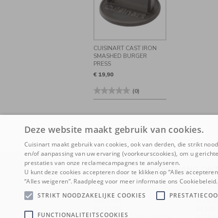
CUISINART CAST IRON
SMASHED BURGER
PRESS
€ 19,90
★★★★★
★★★★★
(0)
Geen
beoordelingswaarde
voor
Cuisinart
Cast
Deze website maakt gebruik van cookies.
Iron
Smashed
Cuisinart maakt gebruik van cookies, ook van derden, die strikt noodz
Burger
Press
en/of aanpassing van uw ervaring (voorkeurscookies), om u gerichte
prestaties van onze reclamecampagnes te analyseren.
ONTVANG ONZ
U kunt deze cookies accepteren door te klikken op “Alles acceptere
“Alles weigeren”. Raadpleeg voor meer informatie ons Cookiebeleid.
STRIKT NOODZAKELIJKE COOKIES
PRESTATIECOO
OVER ONS
KLANTE
RECEPTEN
BEZOR
FUNCTIONALITEITSCOOKIES
ALGEMENE VOORWAARDEN
RETOU