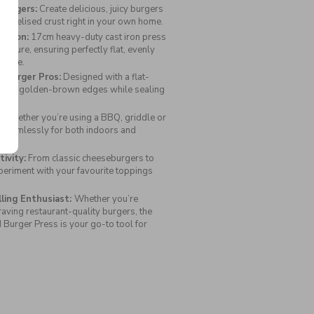
Burgers:
Create delicious, juicy burgers
caramelised crust right in your own home.
uction:
17cm heavy-duty cast iron press
essure, ensuring perfectly flat, evenly
 time.
e Burger Pros:
Designed with a flat-
unchy, golden-brown edges while sealing
vour.
:
Whether you’re using a BBQ, griddle or
s seamlessly for both indoors and
ivity:
From classic cheeseburgers to
periment with your favourite toppings
lling Enthusiast:
Whether you’re
raving restaurant-quality burgers, the
 Burger Press is your go-to tool for