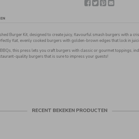
Facebook
Twitter
Pinterest
Deel
met
een
vriend(in)
GEN
ed Burger Kit, designed to create juicy, flavourful smash burgers with a cri
rfectly flat, evenly cooked burgers with golden-brown edges that lock in juic
or BBQs, this press lets you craft burgers with classic or gourmet toppings, 
estaurant-quality burgers that is sure to impress your guests!
RECENT BEKEKEN PRODUCTEN