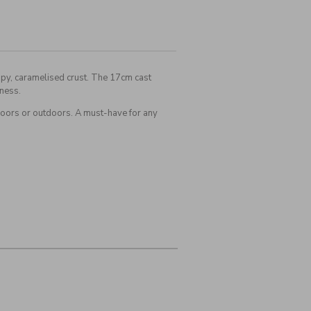
spy, caramelised crust. The 17cm cast
iness.
indoors or outdoors. A must-have for any