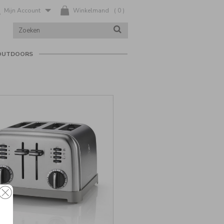
Mijn Account
Winkelmand
(
0
)
ZOEK
ZOEKEN
IN
CATALOGUS
OUTDOORS