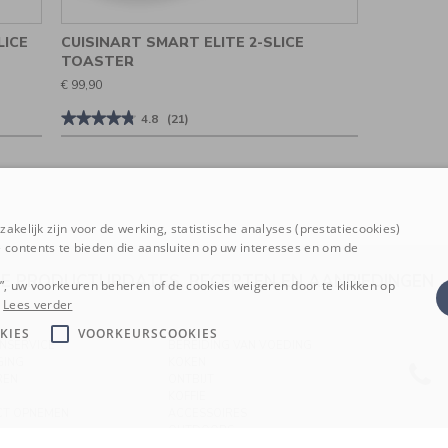
LICE
CUISINART SMART ELITE 2-SLICE
TOASTER
€ 99,90
★★★★★
★★★★★
4.8
(21)
4.8
van
de
5
sterren.
Beoordelingen
lezen
akelijk zijn voor de werking, statistische analyses (prestatiecookies)
van
Cuisinart
 contents te bieden die aansluiten op uw interesses en om de
Smart
Elite
E PRODUCTUPDATES, RECEPTEN EN AANBIEDINGE
2-
n”, uw voorkeuren beheren of de cookies weigeren door te klikken op
Slice
Lees verder
Toaster
KIES
VOORKEURSCOOKIES
NSERVICE
BEREIDING VAN VOEDING
GING
KOKEN
REN
ONTBIJT
KOFFIE
CT OPNEMEN
ACCESSOIRES
OUTDOORS