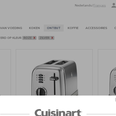
Nederlands
/
Français
 VAN VOEDING
KOKEN
ONTBIJT
KOFFIE
ACCESSOIRES
TERD OP
KLEUR
ROZE
X
ZILVER
X