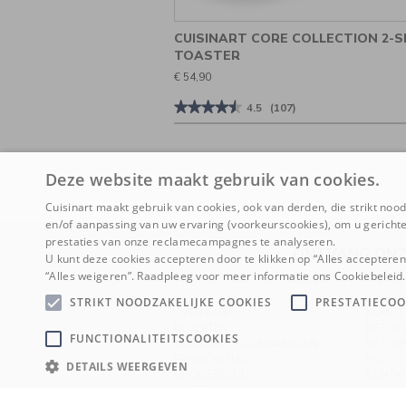
CUISINART CORE COLLECTION 2-S
TOASTER
€ 54,90
★★★★★
★★★★★
4.5
(107)
4.5
van
de
5
sterren.
Deze website maakt gebruik van cookies.
Beoordelingen
lezen
Cuisinart maakt gebruik van cookies, ook van derden, die strikt noodz
van
Cuisinart
en/of aanpassing van uw ervaring (voorkeurscookies), om u gerichte
Core
prestaties van onze reclamecampagnes te analyseren.
Collection
ONTVANG ONZ
2-
U kunt deze cookies accepteren door te klikken op “Alles acceptere
Slice
“Alles weigeren”. Raadpleeg voor meer informatie ons Cookiebeleid.
Toaster
STRIKT NOODZAKELIJKE COOKIES
PRESTATIECOO
OVER ONS
KLANTE
RECEPTEN
BEZOR
FUNCTIONALITEITSCOOKIES
ALGEMENE VOORWAARDEN
RETOU
PRIVACYBELEID
FAQ
DETAILS WEERGEVEN
COOKIEBELEID
CONTA
WETTELIJK VERPLICHTE GEGEVENS