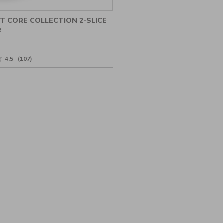
T CORE COLLECTION 2-SLICE
R
★
★
4.5
(107)
en