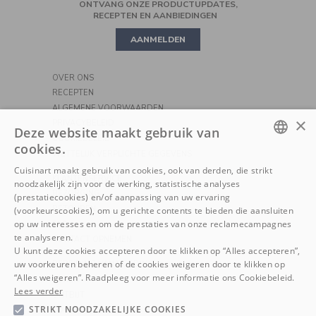
ONTVANG ONZE PRODUCTUPDATES,
PRECISION STAND MIXER
KOOKGEREI
MINI OVEN
RECEPTEN EN AANBIEDINGEN
AANMELDEN
PIZZA
OVER ONS
RECEPTEN
ALGEMENE VOORWAARDEN
×
PRIVACYBELEID
Deze website maakt gebruik van
COOKIEBELEID
cookies.
WETTELIJK VERPLICHTE GEGEVENS
DUTCH
Cuisinart maakt gebruik van cookies, ook van derden, die strikt
KLANTENSERVICE
noodzakelijk zijn voor de werking, statistische analyses
FRENCH
BEZORGING
(prestatiecookies) en/of aanpassing van uw ervaring
RETOUREN
(voorkeurscookies), om u gerichte contents te bieden die aansluiten
op uw interesses en om de prestaties van onze reclamecampagnes
FAQ
te analyseren.
CONTACT OPNEMEN
U kunt deze cookies accepteren door te klikken op “Alles accepteren”,
uw voorkeuren beheren of de cookies weigeren door te klikken op
BEREIDING VAN VOEDING
“Alles weigeren”. Raadpleeg voor meer informatie ons Cookiebeleid.
KOKEN
Lees verder
ONTBIJT
STRIKT NOODZAKELIJKE COOKIES
KOFFIE