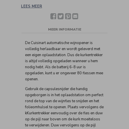
LEES MEER
Facebook
Twitter
Pinterest
Deel
met
een
vriend(in)
MEER INFORMATIE
De Cuisinart automatische wijnopener is
volledig herlaadbaar en wordt geleverd met
een eigen oplaadstation. Dus de kurkentrekker
is altijd volledig opgeladen wanneer u hem
nodig hebt. Als de batterij 6-8 uur is
opgeladen, kunt u er ongeveer 80 flessen mee
openen.
Gebruik de capsulesnijder die handig
opgeborgen is in het oplaadstation om perfect
rond de top van de wijnfles te snijden en het
folieomhulsel te openen. Plaats vervolgens de
kKurkentrekker eenvoudig over de fles en duw
op de pijl naar boven om de kurk moeiteloos
te verwijderen. Duw vervolgens op de pijl