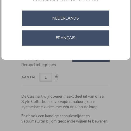
NEDERLANDS
FRANÇAIS
DETAILS
https://www.cuisinartbelgium.be/nl/nl/wijnopener-
CODE:
CWO50E
CWO50E.html
ADD
PRODUCT
€ 59,90
TO
IN WINKELMAND
ACTIONS
CART
Recupel inbegrepen
OPTIONS
AANTAL
De Cuisinart wijnopener maakt deel uit van onze
Style Collection en verwijdert natuurlijke en
synthetische kurken met één druk op de knop.
Er zit ook een handige capsulesnijder en
vacuümsluiter bij om geopende wijnen te bewaren.