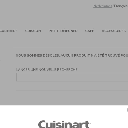
Nederlands
/
Français
CULINAIRE
CUISSON
PETIT-DÉJEUNER
CAFÉ
ACCESSOIRES
NOUS SOMMES DÉSOLÉS, AUCUN PRODUIT N’A ÉTÉ TROUVÉ POU
LANCER UNE NOUVELLE RECHERCHE: