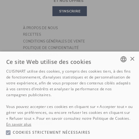
ET NOS OFFRES
PIZZA
S'INSCRIRE
À PROPOS DE NOUS
RECETTES
CONDITIONS GÉNÉRALES DE VENTE
POLITIQUE DE CONFIDENTIALITÉ
MENTIONS LÉGALES
×
Ce site Web utilise des cookies
POLITIQUE DE COOKIE
CUISINART utilise des cookies, y compris des cookies tiers, à des fins
SERVICE CONSOMMATEURS
DUTCH
de fonctionnement, d’analyses statistiques et de personnalisation de
LIVRAISON
votre expérience, afin de vous proposer des contenus ciblés adaptés
RETOURS
FRENCH
à vos centres d’intérêts et analyser la performance de nos
FAQ
campagnes publicitaires.
NOUS CONTACTER
Vous pouvez accepter ces cookies en cliquant sur « Accepter tout » ou
PRÉPARATION CULINAIRE
gérer vos préférences, ou encore refuser les cookies en cliquant sur
CUISSON
« Refuser tout ». Pour en savoir consultez notre Politique de Cookies.
PETIT-DÉJEUNER
En savoir plus
CAFÉ
COOKIES STRICTEMENT NÉCESSAIRES
ACCESSOIRES