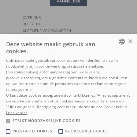
AANMELDEN
PIZZA
OVER ONS
RECEPTEN
ALGEMENE VOORWAARDEN
PRIVACYBELEID
×
Deze website maakt gebruik van
COOKIEBELEID
cookies.
WETTELIJK VERPLICHTE GEGEVENS
DUTCH
Cuisinart maakt gebruik van cookies, ook van derden, die strikt
KLANTENSERVICE
noodzakelijk zijn voor de werking, statistische analyses
FRENCH
BEZORGING
(prestatiecookies) en/of aanpassing van uw ervaring
RETOUREN
(voorkeurscookies), om u gerichte contents te bieden die aansluiten
FAQ
op uw interesses en om de prestaties van onze reclamecampagnes
CONTACT OPNEMEN
te analyseren.
U kunt deze cookies accepteren door te klikken op “Alles accepteren”,
BEREIDING VAN VOEDING
uw voorkeuren beheren of de cookies weigeren door te klikken op
KOKEN
“Alles weigeren”. Raadpleeg voor meer informatie ons Cookiebeleid.
ONTBIJT
Lees verder
KOFFIE
STRIKT NOODZAKELIJKE COOKIES
ACCESSOIRES
PRESTATIECOOKIES
VOORKEURSCOOKIES
OUTDOORS