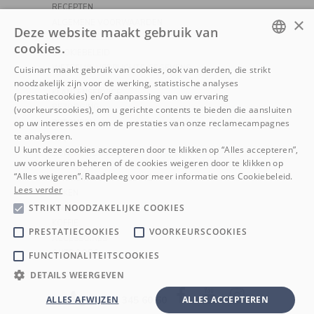
RECEPTEN
×
ALGEMENE VOORWAARDEN
Deze website maakt gebruik van
PRIVACYBELEID
cookies.
COOKIEBELEID
DUTCH
WETTELIJK VERPLICHTE GEGEVENS
Cuisinart maakt gebruik van cookies, ook van derden, die strikt
noodzakelijk zijn voor de werking, statistische analyses
FRENCH
KLANTENSERVICE
(prestatiecookies) en/of aanpassing van uw ervaring
BEZORGING
(voorkeurscookies), om u gerichte contents te bieden die aansluiten
op uw interesses en om de prestaties van onze reclamecampagnes
RETOUREN
te analyseren.
FAQ
U kunt deze cookies accepteren door te klikken op “Alles accepteren”,
CONTACT OPNEMEN
uw voorkeuren beheren of de cookies weigeren door te klikken op
“Alles weigeren”. Raadpleeg voor meer informatie ons Cookiebeleid.
BEREIDING VAN VOEDING
Lees verder
KOKEN
STRIKT NOODZAKELIJKE COOKIES
ONTBIJT
KOFFIE
PRESTATIECOOKIES
VOORKEURSCOOKIES
ACCESSOIRES
OUTDOORS
FUNCTIONALITEITSCOOKIES
DETAILS WEERGEVEN
Facebook
YouTube
Instagram
+32 4 345 60 60
ALLES AFWIJZEN
ALLES ACCEPTEREN