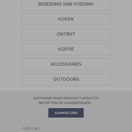
BEREIDING VAN VOEDING
van
WATERKOKER
KRUIDEN
KOKEN
IJSMACHINES
GRILLS
ONTBIJT
STAAFMIXERS
PLANCHA
WATERKOKERS
KOFFIE
MINI-KEUKENMACHINES
STOMERS
BROODROOSTERS
KOFFIEMOLEN
KEUKENMACHINES
ACCESSOIRES
RIJSTKOKERS
SAPCENTRIFUGES
BLENDER
WIJNOPENER
AIR FRYER
OUTDOORS
KOFFIEZETAPPARATEN
HANDMIXER
ZOUT EN PEPERMOLENS
COOKING
ONTVANG ONZE PRODUCTUPDATES,
PRECISION STAND MIXER
KOOKGEREI
MINI OVEN
RECEPTEN EN AANBIEDINGEN
AANMELDEN
PIZZA
OVER ONS