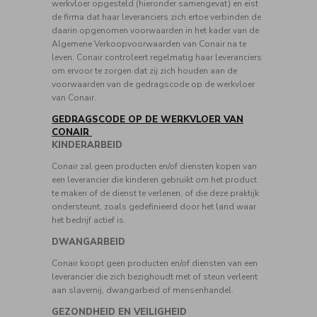
werkvloer opgesteld (hieronder samengevat) en eist
de firma dat haar leveranciers zich ertoe verbinden de
daarin opgenomen voorwaarden in het kader van de
Algemene Verkoopvoorwaarden van Conair na te
leven. Conair controleert regelmatig haar leveranciers
om ervoor te zorgen dat zij zich houden aan de
voorwaarden van de gedragscode op de werkvloer
van Conair.
GEDRAGSCODE OP DE WERKVLOER VAN
CONAIR
KINDERARBEID
Conair zal geen producten en/of diensten kopen van
een leverancier die kinderen gebruikt om het product
te maken of de dienst te verlenen, of die deze praktijk
ondersteunt, zoals gedefinieerd door het land waar
het bedrijf actief is.
DWANGARBEID
Conair koopt geen producten en/of diensten van een
leverancier die zich bezighoudt met of steun verleent
aan slavernij, dwangarbeid of mensenhandel.
GEZONDHEID EN VEILIGHEID