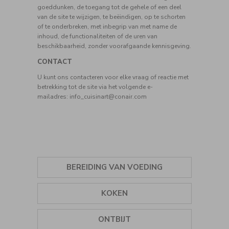
goeddunken, de toegang tot de gehele of een deel
van de site te wijzigen, te beëindigen, op te schorten
of te onderbreken, met inbegrip van met name de
inhoud, de functionaliteiten of de uren van
beschikbaarheid, zonder voorafgaande kennisgeving.
CONTACT
U kunt ons contacteren voor elke vraag of reactie met
betrekking tot de site via het volgende e-
mailadres:
info_cuisinart@conair.com
BEREIDING VAN VOEDING
KRUIDEN
KOKEN
IJSMACHINES
GRILLS
ONTBIJT
STAAFMIXERS