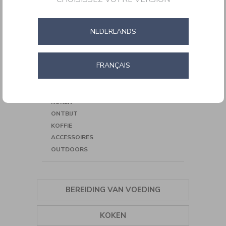
NEDERLANDS
ZOEKOPDRACHT VERFIJNEN
FRANÇAIS
STYLE COLLECTION
CORDLESS
BEREIDING VAN VOEDING
KOKEN
ONTBIJT
KOFFIE
ACCESSOIRES
OUTDOORS
BEREIDING VAN VOEDING
KRUIDEN
KOKEN