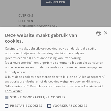
AANMELDEN
PIZZA
OVER ONS
RECEPTEN
ALGEMENE VOORWAARDEN
×
PRIVACYBELEID
Deze website maakt gebruik van
COOKIEBELEID
cookies.
WETTELIJK VERPLICHTE GEGEVENS
DUTCH
Cuisinart maakt gebruik van cookies, ook van derden, die strikt
KLANTENSERVICE
noodzakelijk zijn voor de werking, statistische analyses
FRENCH
BEZORGING
(prestatiecookies) en/of aanpassing van uw ervaring
RETOUREN
(voorkeurscookies), om u gerichte contents te bieden die aansluiten
op uw interesses en om de prestaties van onze reclamecampagnes
FAQ
te analyseren.
CONTACT OPNEMEN
U kunt deze cookies accepteren door te klikken op “Alles accepteren”,
uw voorkeuren beheren of de cookies weigeren door te klikken op
BEREIDING VAN VOEDING
“Alles weigeren”. Raadpleeg voor meer informatie ons Cookiebeleid.
KOKEN
Lees verder
ONTBIJT
STRIKT NOODZAKELIJKE COOKIES
KOFFIE
ACCESSOIRES
PRESTATIECOOKIES
VOORKEURSCOOKIES
OUTDOORS