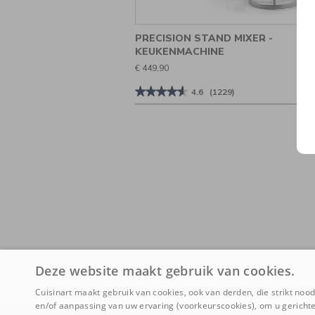
PRECISION STAND MIXER -
KEUKENMACHINE
€ 449,90
★★★★★
★★★★★
4.6
(1229)
4.6
van
de
5
sterren.
Beoordelingen
lezen
van
Precision
Stand
Mixer
-
Keukenmachine
Deze website maakt gebruik van cookies.
Cuisinart maakt gebruik van cookies, ook van derden, die strikt noodz
en/of aanpassing van uw ervaring (voorkeurscookies), om u gerichte