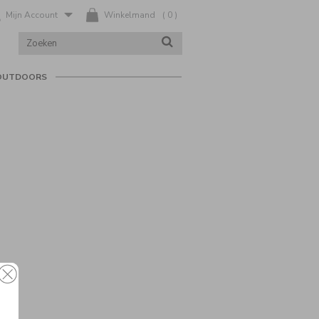
Mijn Account
Winkelmand
(
0
)
ZOEK
ZOEKEN
IN
CATALOGUS
OUTDOORS