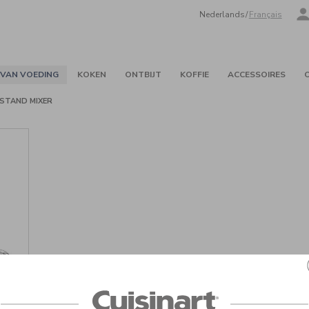
Nederlands
/
Français
 VAN VOEDING
KOKEN
ONTBIJT
KOFFIE
ACCESSOIRES
 STAND MIXER