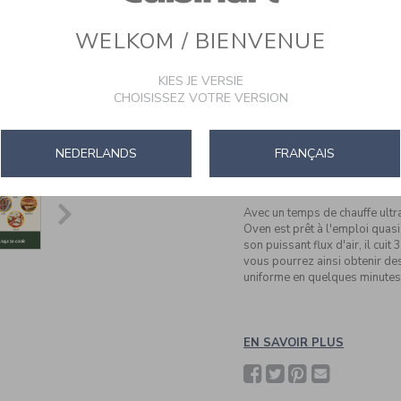
WELKOM / BIENVENUE
Le Air Fryer Mini Oven est rapi
dorés et croustillants, frits 
alternative plus saine à la frit
KIES JE VERSIE
CHOISISSEZ VOTRE VERSION
Avec ses 7 modes de cuisson, c
chaud. Le Air Fryer Mini Oven 
bons gâteaux, de délicieux rô
30 cm ou pour griller de la vi
NEDERLANDS
FRANÇAIS
pour cuire des toasts et des 
goûts.
Avec un temps de chauffe ultr
Oven est prêt à l'emploi quasi
son puissant flux d'air, il cui
vous pourrez ainsi obtenir des
uniforme en quelques minutes
EN SAVOIR PLUS
Facebook
Twitter
Pinterest
Partager
avec
un(e)