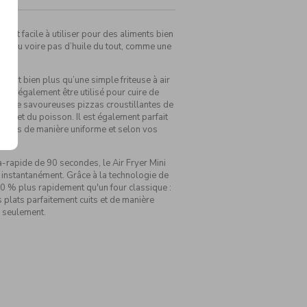
de et facile à utiliser pour des aliments bien
avec peu voire pas d’huile du tout, comme une
euse.
’est bien plus qu’une simple friteuse à air
peut également être utilisé pour cuire de
tis, de savoureuses pizzas croustillantes de
ande et du poisson. Il est également parfait
paninis de manière uniforme et selon vos
a-rapide de 90 secondes, le Air Fryer Mini
 instantanément. Grâce à la technologie de
t 30 % plus rapidement qu'un four classique :
 plats parfaitement cuits et de manière
 seulement.