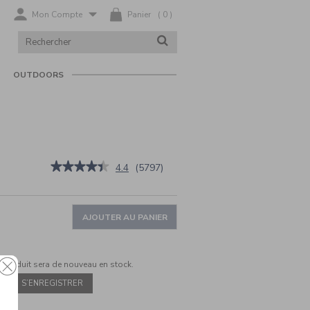
Mon Compte
Panier
(
0
)
RECHERCHER
RECHERCHER
DANS
LE
CATALOGUE
OUTDOORS
fr/fr/air-
★★★★★
★★★★★
4.4
(
5797
)
4.4
sur
5
étoiles.
AJOUTER AU PANIER
Lire
les
avis
sur
 produit sera de nouveau en stock.
Air
Fryer
Mini
Oven