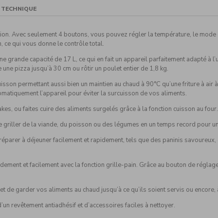
ami(e)
E TECHNIQUE
isation. Avec seulement 4 boutons, vous pouvez régler la température, le mode
, ce qui vous donne le contrôle total.
ne grande capacité de 17 L, ce qui en fait un appareil parfaitement adapté à l
 une pizza jusqu’à 30 cm ou rôtir un poulet entier de 1,8 kg.
sson permettant aussi bien un maintien au chaud à 90°C qu’une friture à air à 
tomatiquement l’appareil pour éviter la surcuisson de vos aliments.
akes, ou faites cuire des aliments surgelés grâce à la fonction cuisson au four
aire griller de la viande, du poisson ou des légumes en un temps record pour u
éparer à déjeuner facilement et rapidement, tels que des paninis savoureux,
pidement et facilement avec la fonction grille-pain. Grâce au bouton de régla
 de garder vos aliments au chaud jusqu’à ce qu’ils soient servis ou encore, à
’un revêtement antiadhésif et d’accessoires faciles à nettoyer.