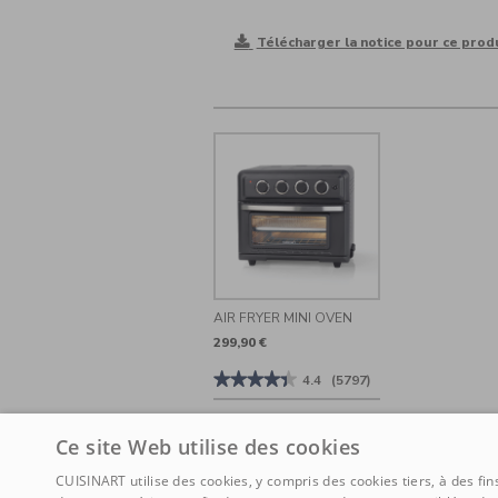
Télécharger la notice pour ce produi
AIR FRYER MINI OVEN
299,90 €
★★★★★
★★★★★
4.4
(5797)
4.4
sur
5
Ce site Web utilise des cookies
étoiles.
Lire
les
CUISINART utilise des cookies, y compris des cookies tiers, à des fi
avis