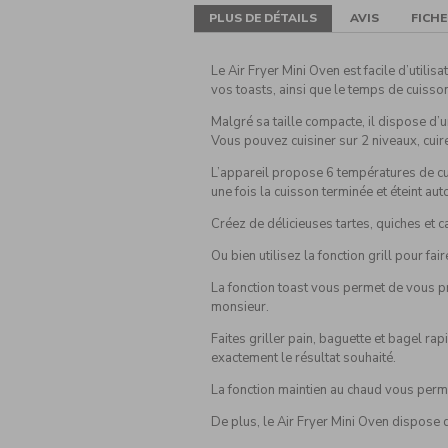
PLUS DE DÉTAILS
AVIS
FICH
Le Air Fryer Mini Oven est facile d’util
vos toasts, ainsi que le temps de cuisson
Malgré sa taille compacte, il dispose d’u
Vous pouvez cuisiner sur 2 niveaux, cuire
L’appareil propose 6 températures de cui
une fois la cuisson terminée et éteint au
Créez de délicieuses tartes, quiches et c
Ou bien utilisez la fonction grill pour f
La fonction toast vous permet de vous pr
monsieur.
Faites griller pain, baguette et bagel ra
exactement le résultat souhaité.
La fonction maintien au chaud vous permet
De plus, le Air Fryer Mini Oven dispose d