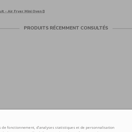
t - Air Fryer Mini Oven []
PRODUITS RÉCEMMENT CONSULTÉS
ns de fonctionnement, d’analyses statistiques et de personnalisation