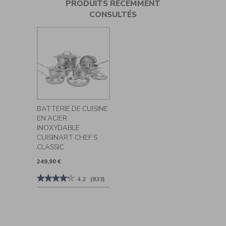
PRODUITS RÉCEMMENT
CONSULTÉS
BATTERIE DE CUISINE
EN ACIER
INOXYDABLE
CUISINART CHEF’S
CLASSIC
249,90 €
★★★★★
★★★★★
4.2
(833)
4.2
sur
5
étoiles.
Lire
les