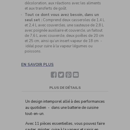
décoloration, aux réactions avec les aliments
et aux transferts de goût.
Tout ce dont vous avez besoin, dans un
seul set :
Comprend deux casseroles de 1,4 L
et 2,4 L avec couvercles, une sauteuse de 2,8 L
avec poignée auxiliaire et couvercle, un faitout
de 7,6 L avec couvercle, deux poêles de 20 cm
et 25 cm, ainsi qu’un insert vapeur de 18 cm -
idéal pour cuire à la vapeur légumes ou
poissons.
EN SAVOIR PLUS
Facebook
Twitter
Pinterest
Partager
avec
un(e)
ami(e)
PLUS DE DÉTAILS
Un design intemporel allié à des performances
au quotidien - dans une batterie de cuisine
tout-en-un.
Avec 11 pièces essentielles, vous pouvez faire
sauter, mijoter, cuire à la vapeur et saisir en