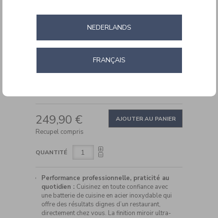
cuisine
en
acier
inoxydable
NEDERLANDS
Cuisinart
Chef’s
Classic
FRANÇAIS
DETAILS
https://www.cuisinartbelgium.be/fr/fr/batterie-
Ref.
7711G
de-
ADD
cuisine-
PRODUCT
249,90 €
en-
TO
AJOUTER AU PANIER
ACTIONS
acier-
CART
Recupel compris
inoxydable-
OPTIONS
cuisinart-
chef%E2%80%99s-
QUANTITÉ
classic-
7711G.html
Performance professionnelle, praticité au
quotidien :
Cuisinez en toute confiance avec
une batterie de cuisine en acier inoxydable qui
offre des résultats dignes d’un restaurant,
directement chez vous. La finition miroir ultra-