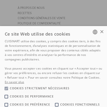
À PROPOS DE NOUS
RECETTES
CONDITIONS GÉNÉRALES DE VENTE
POLITIQUE DE CONFIDENTIALITÉ
MENTIONS LÉGALES
×
Ce site Web utilise des cookies
POLITIQUE DE COOKIE
CUISINART utilise des cookies, y compris des cookies tiers, à des fins
SERVICE CONSOMMATEURS
DUTCH
de fonctionnement, d’analyses statistiques et de personnalisation de
LIVRAISON
votre expérience, afin de vous proposer des contenus ciblés adaptés
FRENCH
RETOURS
à vos centres d’intérêts et analyser la performance de nos
FAQ
campagnes publicitaires.
NOUS CONTACTER
Vous pouvez accepter ces cookies en cliquant sur « Accepter tout » ou
PRÉPARATION CULINAIRE
gérer vos préférences, ou encore refuser les cookies en cliquant sur
CUISSON
« Refuser tout ». Pour en savoir consultez notre Politique de Cookies.
PETIT-DÉJEUNER
En savoir plus
CAFÉ
COOKIES STRICTEMENT NÉCESSAIRES
ACCESSOIRES
COOKIES DE PERFORMANCE
OUTDOORS
COOKIES DE PRÉFÉRENCE
COOKIES FONCTIONNELS