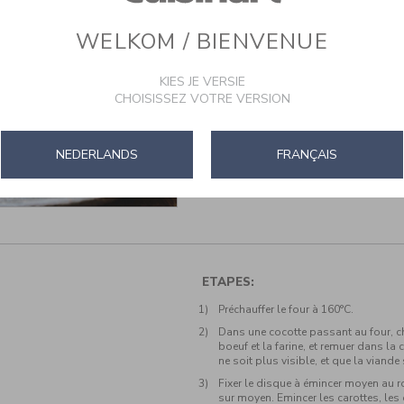
WELKOM / BIENVENUE
KIES JE VERSIE
CHOISISSEZ VOTRE VERSION
NEDERLANDS
FRANÇAIS
ETAPES:
Préchauffer le four à 160°C.
Dans une cocotte passant au four, ch
boeuf et la farine, et remuer dans la 
ne soit plus visible, et que la viande 
Fixer le disque à émincer moyen au r
sur moyen. Emincer les carottes, les