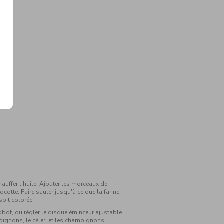
auffer l'huile. Ajouter les morceaux de
cocotte. Faire sauter jusqu'à ce que la farine
soit colorée.
obot, ou régler le disque éminceur ajustable
 oignons, le céleri et les champignons.