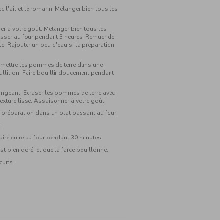
c l'ail et le romarin. Mélanger bien tous les
ner à votre goût. Mélanger bien tous les
passer au four pendant 3 heures. Remuer de
e. Rajouter un peu d'eau si la préparation
: mettre les pommes de terre dans une
bullition. Faire bouillir doucement pendant
plongeant. Ecraser les pommes de terre avec
 texture lisse. Assaisonner à votre goût.
 la préparation dans un plat passant au four.
.
faire cuire au four pendant 30 minutes.
st bien doré, et que la farce bouillonne.
cuits.