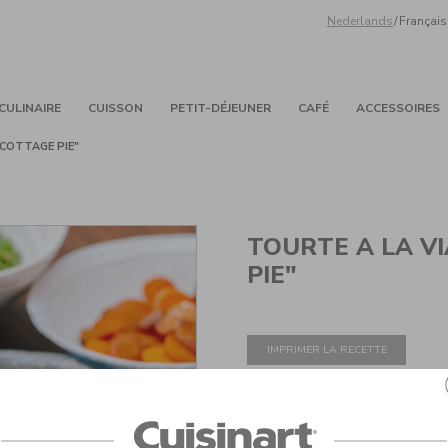
Nederlands
/
Français
CULINAIRE
CUISSON
PETIT-DÉJEUNER
CAFÉ
ACCESSOIRES
"COTTAGE PIE"
TOURTE A LA V
PIE"
IMPRIMER LA RECETTE