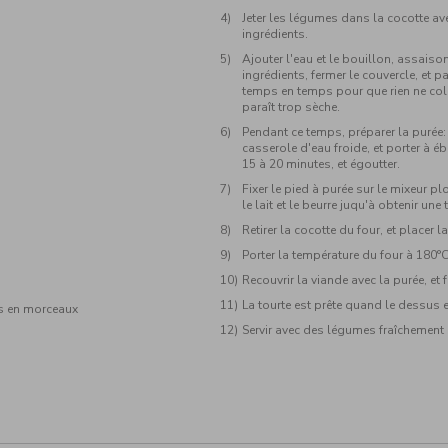
s
Jeter les légumes dans la cocotte ave
ingrédients.
Ajouter l'eau et le bouillon, assaiso
ingrédients, fermer le couvercle, et 
temps en temps pour que rien ne coll
paraît trop sèche.
Pendant ce temps, préparer la purée
casserole d'eau froide, et porter à é
15 à 20 minutes, et égoutter.
Fixer le pied à purée sur le mixeur 
le lait et le beurre juqu'à obtenir une
Retirer la cocotte du four, et placer
Porter la température du four à 180°C
Recouvrir la viande avec la purée, et 
La tourte est prête quand le dessus e
s en morceaux
Servir avec des légumes fraîchement 