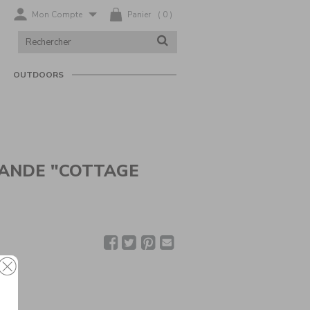
Mon Compte
Panier
(
0
)
RECHERCHER
RECHERCHER
DANS
LE
CATALOGUE
OUTDOORS
IANDE "COTTAGE
Facebook
Twitter
Pinterest
Envoyer
la
recette
par
email