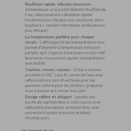
Ébullition rapide, infusion heureuse :
Alimentée par un puissant élément chauffant de
3 kw, cette bouilloire à ébullition rapide
fonctionne plus vite que vous ne pouvez dire «
bouilloire », rendant votre temps de thé encore
plus efficace !
La température parfaite pour chaque
circuit :
L'affichage lcd de la température vous
permet d'atteindre la température d'infusion
parfaite, qu'il s'agisse d'une tisane ou d'un café
de presse, vous pouvez ajuster la température
avec facilité.
Tournez, versez, souriez :
Grâce à sa base
pivotante à 360˚ sans fil, verser de l'eau avec
cette bouilloire sans fil est facile pour les
gauchers comme pour les droitiers. préparez-
vous à tourner et à verser avec joie !
Design raffiné et élégant
: Ajoutez une
touche de sophistication à votre cuisine avec
cette pièce d'exception, en finition Inox, avec
couvercle à bouton-poussoir et détails
chromés polis.