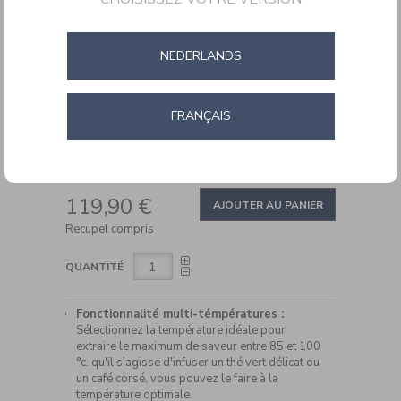
Multi-
Températures
Inox
NEDERLANDS
FRANÇAIS
DETAILS
https://www.cuisinartbelgium.be/fr/fr/cuisinart-
Ref.
CPK17E
bouilloire-
ADD
electrique-
PRODUCT
119,90 €
multi-
TO
AJOUTER AU PANIER
ACTIONS
temperatures-
CART
Recupel compris
inox-
OPTIONS
CPK17E.html
QUANTITÉ
Fonctionnalité multi-témpératures :
Sélectionnez la température idéale pour
extraire le maximum de saveur entre 85 et 100
°c. qu'il s'agisse d'infuser un thé vert délicat ou
un café corsé, vous pouvez le faire à la
température optimale.