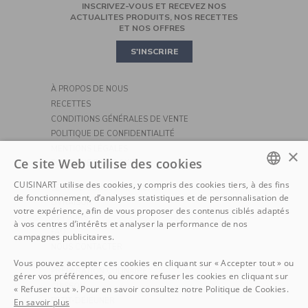
INSCRIVEZ-VOUS ET RECEVEZ NOS
ROBOT PÂTISSIER
CASSEROLES ET POÊLES
MINI OVEN
ACTUALITES PRODUITS, NOS RECETTES
ET NOS OFFRES
PIZZA
S'INSCRIRE
À PROPOS DE NOUS
RECETTES
CONDITIONS GÉNÉRALES DE VENTE
POLITIQUE DE CONFIDENTIALITÉ
MENTIONS LÉGALES
×
Ce site Web utilise des cookies
POLITIQUE DE COOKIE
CUISINART utilise des cookies, y compris des cookies tiers, à des fins
SERVICE CONSOMMATEURS
DUTCH
de fonctionnement, d’analyses statistiques et de personnalisation de
LIVRAISON
votre expérience, afin de vous proposer des contenus ciblés adaptés
FRENCH
RETOURS
à vos centres d’intérêts et analyser la performance de nos
FAQ
campagnes publicitaires.
NOUS CONTACTER
Vous pouvez accepter ces cookies en cliquant sur « Accepter tout » ou
PRÉPARATION CULINAIRE
gérer vos préférences, ou encore refuser les cookies en cliquant sur
CUISSON
« Refuser tout ». Pour en savoir consultez notre Politique de Cookies.
PETIT-DÉJEUNER
En savoir plus