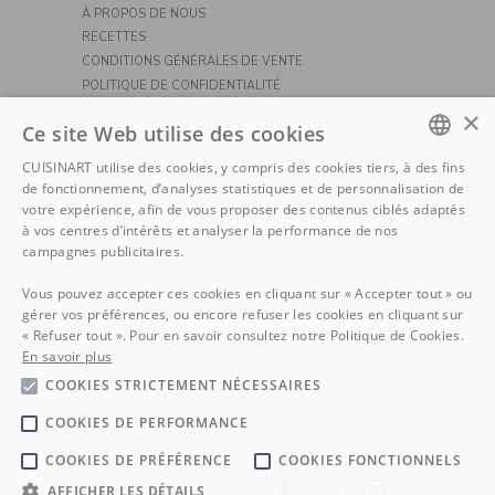
À PROPOS DE NOUS
RECETTES
CONDITIONS GÉNÉRALES DE VENTE
POLITIQUE DE CONFIDENTIALITÉ
MENTIONS LÉGALES
×
Ce site Web utilise des cookies
POLITIQUE DE COOKIE
CUISINART utilise des cookies, y compris des cookies tiers, à des fins
SERVICE CONSOMMATEURS
DUTCH
de fonctionnement, d’analyses statistiques et de personnalisation de
LIVRAISON
votre expérience, afin de vous proposer des contenus ciblés adaptés
RETOURS
FRENCH
à vos centres d’intérêts et analyser la performance de nos
FAQ
campagnes publicitaires.
NOUS CONTACTER
Vous pouvez accepter ces cookies en cliquant sur « Accepter tout » ou
PRÉPARATION CULINAIRE
gérer vos préférences, ou encore refuser les cookies en cliquant sur
CUISSON
« Refuser tout ». Pour en savoir consultez notre Politique de Cookies.
PETIT-DÉJEUNER
En savoir plus
CAFÉ
COOKIES STRICTEMENT NÉCESSAIRES
ACCESSOIRES
COOKIES DE PERFORMANCE
OUTDOORS
COOKIES DE PRÉFÉRENCE
COOKIES FONCTIONNELS
Facebook
YouTube
Instagram
AFFICHER LES DÉTAILS