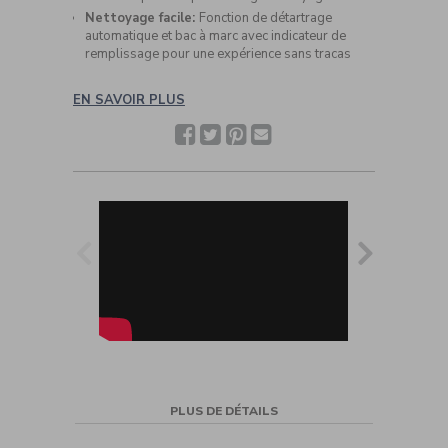
Nettoyage facile:
Fonction de détartrage
automatique et bac à marc avec indicateur de
remplissage pour une expérience sans tracas
EN SAVOIR PLUS
Facebook
Twitter
Pinterest
Partager
avec
un(e)
ami(e)
PLUS DE DÉTAILS