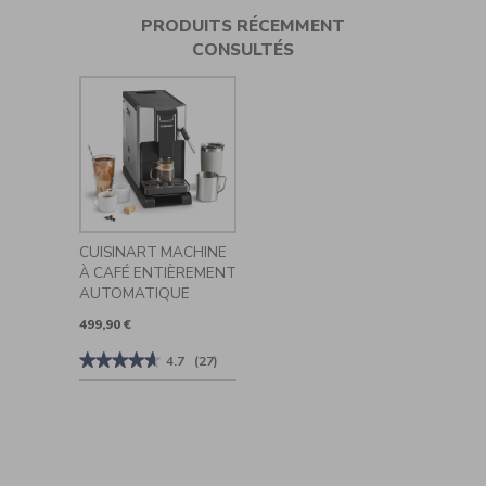
PRODUITS RÉCEMMENT
CONSULTÉS
CUISINART MACHINE
À CAFÉ ENTIÈREMENT
AUTOMATIQUE
499,90 €
★★★★★
★★★★★
4.7
(27)
4.7
sur
5
étoiles.
Lire
les
avis
sur