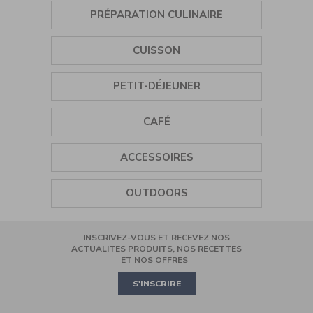
Cuisinart
PRÉPARATION CULINAIRE
Machine
à
Café
ASSAISONNEMENT
Entièrement
CUISSON
Automatique
SORBETIÈRE
GRILL
PETIT-DÉJEUNER
MIXEUR PLONGEANT
PLANCHA
BOUILLOIRE
CAFÉ
MINI HÂCHOIR
CUISEUR VAPEUR
GRILLE-PAIN
BROYEUR À CAFÉ
ROBOT MULTIFONCTION
ACCESSOIRES
CUISEUR À CÉRÉALES
PRESSE-AGRUMES
BLENDER
TIRE-BOUCHON
AIR FRYER
OUTDOORS
CAFETIÈRE FILTRE
BATTEUR
SALIÈRES-POIVRIÈRES
COOKING
INSCRIVEZ-VOUS ET RECEVEZ NOS
ROBOT PÂTISSIER
CASSEROLES ET POÊLES
MINI OVEN
ACTUALITES PRODUITS, NOS RECETTES
ET NOS OFFRES
PIZZA
S'INSCRIRE