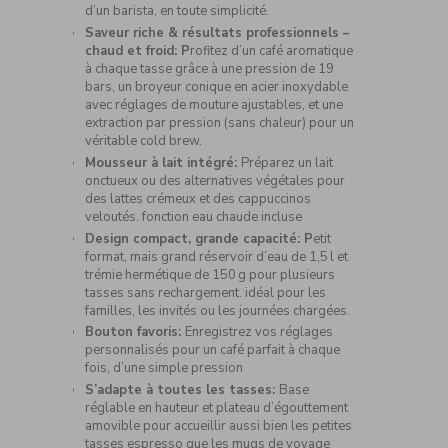
d’un barista, en toute simplicité.
Saveur riche & résultats professionnels –
chaud et froid: P
rofitez d’un café aromatique
à chaque tasse grâce à une pression de 19
bars, un broyeur conique en acier inoxydable
avec réglages de mouture ajustables, et une
extraction par pression (sans chaleur) pour un
véritable cold brew.
Mousseur à lait intégré:
Préparez un lait
onctueux ou des alternatives végétales pour
des lattes crémeux et des cappuccinos
veloutés. fonction eau chaude incluse
Design compact, grande capacité: P
etit
format, mais grand réservoir d’eau de 1,5 l et
trémie hermétique de 150 g pour plusieurs
tasses sans rechargement. idéal pour les
familles, les invités ou les journées chargées.
Bouton favoris:
Enregistrez vos réglages
personnalisés pour un café parfait à chaque
fois, d’une simple pression
S’adapte à toutes les tasses:
Base
réglable en hauteur et plateau d’égouttement
amovible pour accueillir aussi bien les petites
tasses espresso que les mugs de voyage