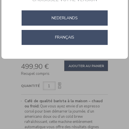
Café
Entièrement
Automatique
NEDERLANDS
FRANÇAIS
DETAILS
https://www.cuisinartbelgium.be/fr/fr/cuisinart-
Ref.
EM550E
machine-
ADD
a-
PRODUCT
499,90 €
cafe-
TO
AJOUTER AU PANIER
ACTIONS
entierement-
CART
Recupel compris
automatique-
OPTIONS
EM550E.html
QUANTITÉ
Café de qualité barista à la maison – chaud
ou froid:
Que vous ayez envie d’un espresso
corsé pour bien démarrer la journée, d’un
americano doux ou d’un cold brew
rafraîchissant, cette machine entièrement
automatique vous offre des résultats dignes