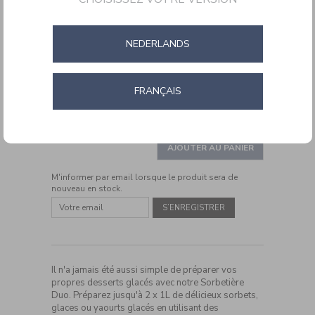
NEDERLANDS
FRANÇAIS
DETAILS
https://www.cuisinartbelgium.be/fr/fr/sorbetiere-
Ref.
ICE40BCE
duo-
ADD
2x1l-
PRODUCT
ICE40BCE.html
TO
AJOUTER AU PANIER
ACTIONS
CART
M'informer par email lorsque le produit sera de
OPTIONS
nouveau en stock.
Il n'a jamais été aussi simple de préparer vos
propres desserts glacés avec notre Sorbetière
Duo. Préparez jusqu'à 2 x 1L de délicieux sorbets,
glaces ou yaourts glacés en utilisant des