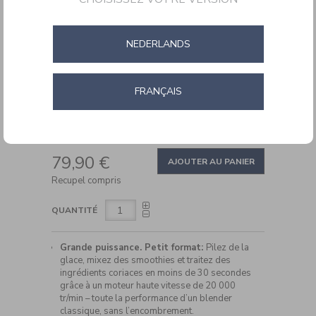
Blast
&
Go
NEDERLANDS
FRANÇAIS
DETAILS
https://www.cuisinartbelgium.be/fr/fr/blender-
Ref.
PBL100E
portable-
ADD
cuisinart%C2%AE-
PRODUCT
79,90 €
blast-
TO
AJOUTER AU PANIER
ACTIONS
and-
CART
Recupel compris
go-
OPTIONS
PBL100E.html
QUANTITÉ
Grande puissance. Petit format:
Pilez de la
glace, mixez des smoothies et traitez des
ingrédients coriaces en moins de 30 secondes
grâce à un moteur haute vitesse de 20 000
tr/min – toute la performance d’un blender
classique, sans l’encombrement.