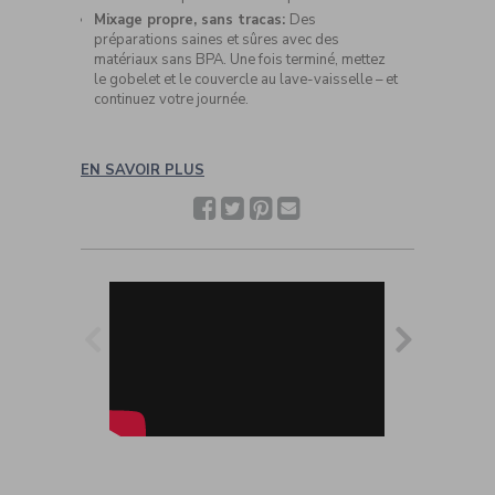
Mixage propre, sans tracas:
Des
préparations saines et sûres avec des
matériaux sans BPA. Une fois terminé, mettez
le gobelet et le couvercle au lave-vaisselle – et
continuez votre journée.
EN SAVOIR PLUS
Facebook
Twitter
Pinterest
Partager
avec
un(e)
ami(e)