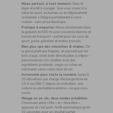
Mixez partout, à tout moment:
Sans fil,
léger et prêt à voyager. Que vous soyez à la
salle de sport, au bureau ou en déplacement,
ce blender s’intègre parfaitement à votre
routine – sans prise électrique.
Pratique à emporter:
Mixez directement dans
le gobelet de 500 ml avec couvercle étanche et
boucle de transport – parfait pour les sacs de
sport, porte-gobelets et matins pressés.
Bien plus que des smoothies & shakes:
De
la glace pilée aux frappés, en passant par les
bols d’açaï, shots bien-être et pâtes à crêpes –
personnalisez vos recettes avec des
ingrédients protéinés, vegan ou riches en
nutriments selon votre style de vie.
Autonomie pour toute la semaine:
Jusqu’à
20 utilisations par charge. Recharge facile en
2,5 h via USB-C depuis un ordinateur, une
voiture ou une batterie externe – où que vous
soyez.
Mixage en un clic, deux modes prédéfinis:
Choisissez entre « Mix » et « Smoothie »,
appuyez et c’est parti. Arrêt automatique après
30 secondes pour un résultat parfait.