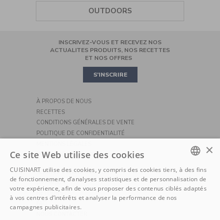
BLENDER
TIRE-BOUCHON
AIR FRYER
OUTDOORS
CAFETIÈRE FILTRE
BATTEUR
SALIÈRES-POIVRIÈRES
COOKING
INSCRIVEZ-VOUS ET RECEVEZ NOS
ROBOT PÂTISSIER
CASSEROLES ET POÊLES
MINI OVEN
ACTUALITES PRODUITS, NOS RECETTES
ET NOS OFFRES
PIZZA
S'INSCRIRE
À PROPOS DE NOUS
RECETTES
CONDITIONS GÉNÉRALES DE VENTE
POLITIQUE DE CONFIDENTIALITÉ
MENTIONS LÉGALES
×
Ce site Web utilise des cookies
POLITIQUE DE COOKIE
CUISINART utilise des cookies, y compris des cookies tiers, à des fins
SERVICE CONSOMMATEURS
DUTCH
de fonctionnement, d’analyses statistiques et de personnalisation de
LIVRAISON
votre expérience, afin de vous proposer des contenus ciblés adaptés
FRENCH
RETOURS
à vos centres d’intérêts et analyser la performance de nos
FAQ
campagnes publicitaires.
NOUS CONTACTER