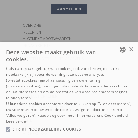
AANMELDEN
PIZZA
OVER ONS
RECEPTEN
ALGEMENE VOORWAARDEN
PRIVACYBELEID
×
Deze website maakt gebruik van
COOKIEBELEID
cookies.
WETTELIJK VERPLICHTE GEGEVENS
DUTCH
Cuisinart maakt gebruik van cookies, ook van derden, die strikt
KLANTENSERVICE
noodzakelijk zijn voor de werking, statistische analyses
FRENCH
BEZORGING
(prestatiecookies) en/of aanpassing van uw ervaring
RETOUREN
(voorkeurscookies), om u gerichte contents te bieden die aansluiten
FAQ
op uw interesses en om de prestaties van onze reclamecampagnes
CONTACT OPNEMEN
te analyseren.
U kunt deze cookies accepteren door te klikken op “Alles accepteren”,
BEREIDING VAN VOEDING
uw voorkeuren beheren of de cookies weigeren door te klikken op
KOKEN
“Alles weigeren”. Raadpleeg voor meer informatie ons Cookiebeleid.
ONTBIJT
Lees verder
KOFFIE
STRIKT NOODZAKELIJKE COOKIES
ACCESSOIRES