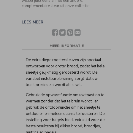
wissel juist eens af met een andere,
complementaire kleur uit onze collectie.
LEES MEER
Facebook
Twitter
Pinterest
Deel
met
een
vriend(in)
MEER INFORMATIE
De extra diepe roostersleuven zijn speciaal
ontworpen voor groter brood, zodat het hele
sneetje gelijkmatig geroosterd wordt. De
variabel instelbare bruining zorgt dat uw
toast precies zo wordt als u wilt.
Gebruik de opwarmfunctie om uw toast op te
warmen zonder dat het te bruin wordt, en
gebruik de ontdooifunctie om het sneetje te
ontdooien en meteen daarna te roosteren. De
instelling voor bagels biedt extra tijd voor de
beste resultaten bij dikker brood, broodjes,
muffins en bagels.