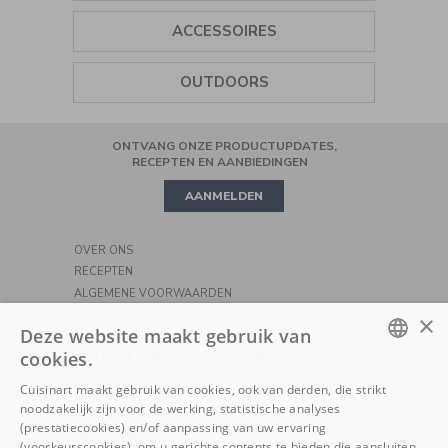
BROODROOSTERS
KOFFIEMOLEN
KEUKENMACHINES
ACCESSOIRES
RIJSTKOKERS
SAPCENTRIFUGES
BLENDER
WIJNOPENER
AIR FRYER
OUTDOORS
KOFFIEZETAPPARATEN
HANDMIXER
ZOUT EN PEPERMOLENS
COOKING
ONTVANG ONZE PRODUCTUPDATES,
PRECISION STAND MIXER
KOOKGEREI
MINI OVEN
RECEPTEN EN AANBIEDINGEN
AANMELDEN
PIZZA
OVER ONS
RECEPTEN
ALGEMENE VOORWAARDEN
PRIVACYBELEID
×
Deze website maakt gebruik van
COOKIEBELEID
cookies.
WETTELIJK VERPLICHTE GEGEVENS
DUTCH
Cuisinart maakt gebruik van cookies, ook van derden, die strikt
KLANTENSERVICE
noodzakelijk zijn voor de werking, statistische analyses
FRENCH
BEZORGING
(prestatiecookies) en/of aanpassing van uw ervaring
RETOUREN
(voorkeurscookies), om u gerichte contents te bieden die aansluiten