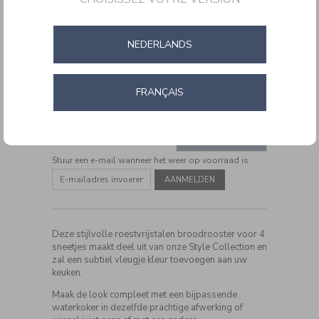
NEDERLANDS
FRANÇAIS
DETAILS
https://www.cuisinartbelgium.be/nl/nl/4-
CODE:
CPT180PIE
slice-
ADD
toaster-
PRODUCT
CPT180PIE.html
TO
IN WINKELMAND
ACTIONS
CART
Stuur een e-mail wanneer het weer op voorraad is.
OPTIONS
Deze stijlvolle roestvrijstalen broodrooster voor 4
sneetjes maakt deel uit van onze Style Collection en
zal een subtiel vleugje kleur toevoegen aan uw
keuken.
Maak de look compleet met een bijpassende
waterkoker in dezelfde prachtige afwerking of