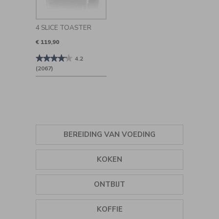
4 SLICE TOASTER
€ 119,90
★★★★★
★★★★★
4.2
4.2
(2067)
van
de
5
sterren.
Beoordelingen
lezen
van
4
Slice
Toaster
BEREIDING VAN VOEDING
KRUIDEN
KOKEN
IJSMACHINES
GRILLS
ONTBIJT
STAAFMIXERS
PLANCHA
WATERKOKERS
KOFFIE
MINI-KEUKENMACHINES
STOMERS