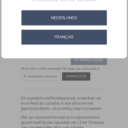
NEDERLANDS
FRANÇAIS
DETAILS
https://www.cuisinartbelgium.be/nl/nl/drip-
CODE:
DCC780E
filter-
ADD
koffiezetapparaat-
PRODUCT
DCC780E.html
TO
IN WINKELMAND
ACTIONS
CART
Stuur een e-mail wanneer het weer op voorraad is.
OPTIONS
Dit eigentijdse koffiezetapparaat, onderdeel van
onze Neutrals collectie, in mat antraciet met
gepolijste details, zal prachtig staan in je keuken.
Met zijn compacte formaat en hoogkwalitatieve
glazen heeft hij een capaciteit van 12 tot 18 kopjes
vers gezette koffie. Hij is ook volledig