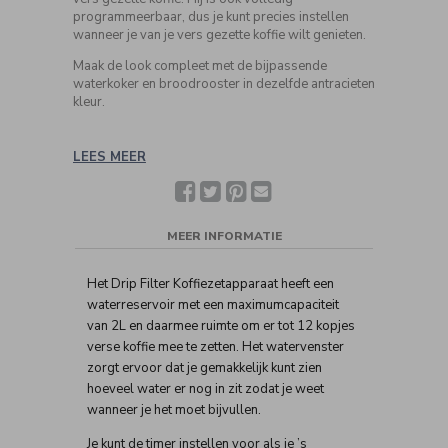
programmeerbaar, dus je kunt precies instellen
wanneer je van je vers gezette koffie wilt genieten.
Maak de look compleet met de bijpassende
waterkoker en broodrooster in dezelfde antracieten
kleur.
LEES MEER
Facebook
Twitter
Pinterest
Deel
met
een
vriend(in)
MEER INFORMATIE
Het Drip Filter Koffiezetapparaat heeft een
waterreservoir met een maximumcapaciteit
van 2L en daarmee ruimte om er tot 12 kopjes
verse koffie mee te zetten. Het watervenster
zorgt ervoor dat je gemakkelijk kunt zien
hoeveel water er nog in zit zodat je weet
wanneer je het moet bijvullen.
Je kunt de timer instellen voor als je ’s