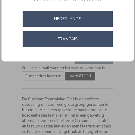
NEDERLANDS
FRANÇAIS
DETAILS
https://www.cuisinartbelgium.be/nl/nl/entertaining-
CODE:
PL60BE
grill-
ADD
PL60BE.html
PRODUCT
TO
IN WINKELMAND
ACTIONS
CART
Stuur een e-mail wanneer het weer op voorraad is.
OPTIONS
De Cuisinart Entertaining Grill is de perfecte
oplossing om voor een grote groep gerechten te
bereiden. Het is een geweldige manier om grote
hoeveelheden te maken en het is een geweldig
alternatief voor een barbecue Ga samen aan tafel
en laat uw gasten hun eigen eten klaarmaken zoals
ze het lekker vinden. Of gebruik de tafelgrill voor