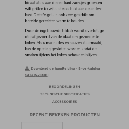
Ideaal als u aan de ene kant zachtjes groenten
wilt grillen terwijl u steaks bakt aan de andere
kant. De tafelgrill is ook zeer geschikt om
bereide gerechten warm te houden.
Door de ingebouwde lekbak wordt overtollige
olie afgevoerd van de plaat om gezonder te
koken. Als u marinades en sauzen klaarmaakt,
kan de opening gesloten worden zodat de
smaken tijdens het koken behouden blijven.
Download de handleiding - Entertaining
Grill [5.23MB]
BEOORDELINGEN
TECHNISCHE SPECIFICATIES
ACCESSOIRES
RECENT BEKEKEN PRODUCTEN