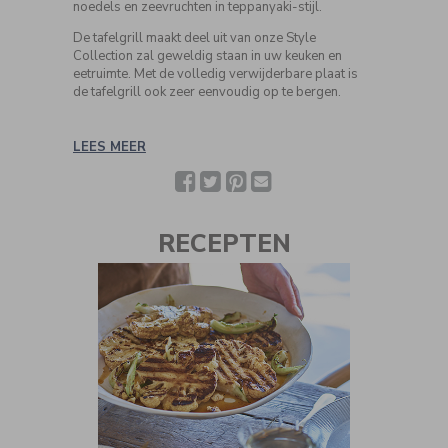
noedels en zeevruchten in teppanyaki-stijl.
De tafelgrill maakt deel uit van onze Style
Collection zal geweldig staan in uw keuken en
eetruimte. Met de volledig verwijderbare plaat is
de tafelgrill ook zeer eenvoudig op te bergen.
LEES MEER
Facebook
Twitter
Pinterest
Deel
met
een
vriend(in)
RECEPTEN