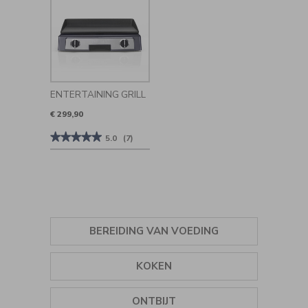
ENTERTAINING GRILL
€ 299,90
★★★★★
★★★★★
5.0
(7)
5
van
de
5
sterren.
Beoordelingen
lezen
van
Entertaining
BEREIDING VAN VOEDING
Grill
KRUIDEN
KOKEN
IJSMACHINES
GRILLS
ONTBIJT