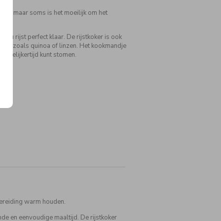
hten, maar soms is het moeilijk om het
t u rijst perfect klaar. De rijstkoker is ook
nen, zoals quinoa of linzen. Het kookmandje
 tegelijkertijd kunt stomen.
 bereiding warm houden.
de en eenvoudige maaltijd. De rijstkoker