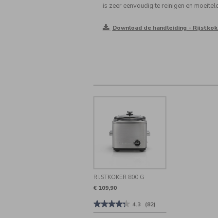
is zeer eenvoudig te reinigen en moeitel
Download de handleiding - Rijstkok
RIJSTKOKER 800 G
€ 109,90
★★★★★
★★★★★
4.3
(82)
4.3