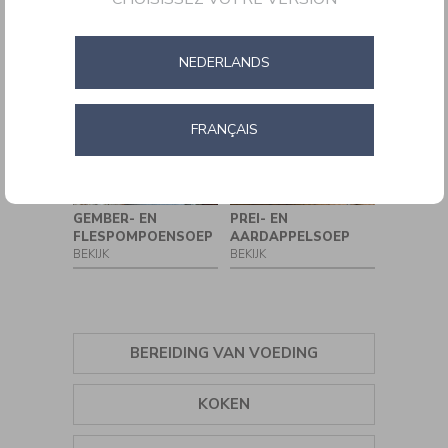
WORTEL- EN
PREI- EN
Staafmixers
KOKOSSOEP
AARDAPPELSOEP
BEKIJK
BEKIJK
NEDERLANDS
FRANÇAIS
GEMBER- EN
PREI- EN
FLESPOMPOENSOEP
AARDAPPELSOEP
BEKIJK
BEKIJK
BEREIDING VAN VOEDING
KRUIDEN
KOKEN
IJSMACHINES
GRILLS